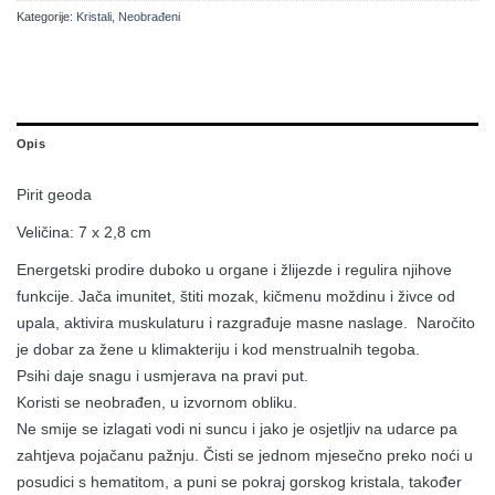
Kategorije:
Kristali
,
Neobrađeni
Opis
Pirit geoda
Veličina: 7 x 2,8 cm
Energetski prodire duboko u organe i žlijezde i regulira njihove
funkcije. Jača imunitet, štiti mozak, kičmenu moždinu i živce od
upala, aktivira muskulaturu i razgrađuje masne naslage. Naročito
je dobar za žene u klimakteriju i kod menstrualnih tegoba.
Psihi daje snagu i usmjerava na pravi put.
Koristi se neobrađen, u izvornom obliku.
Ne smije se izlagati vodi ni suncu i jako je osjetljiv na udarce pa
zahtjeva pojačanu pažnju. Čisti se jednom mjesečno preko noći u
posudici s hematitom, a puni se pokraj gorskog kristala, također