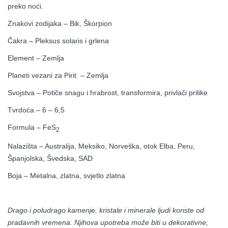
preko noći.
Znakovi zodijaka – Bik, Škorpion
Čakra – Pleksus solaris i grlena
Element – Zemlja
Planeti vezani za Pirit – Zemlja
Svojstva – Potiče snagu i hrabrost, transformira, privlači prilike
Tvrdoća – 6 – 6,5
Formula – FeS
2
Nalazišta – Australija, Meksiko, Norveška, otok Elba, Peru,
Španjolska, Švedska, SAD
Boja – Metalna, zlatna, svjetlo zlatna
Drago i poludrago kamenje, kristale i minerale ljudi koriste od
pradavnih vremena. Njihova upotreba može biti u dekorativne,