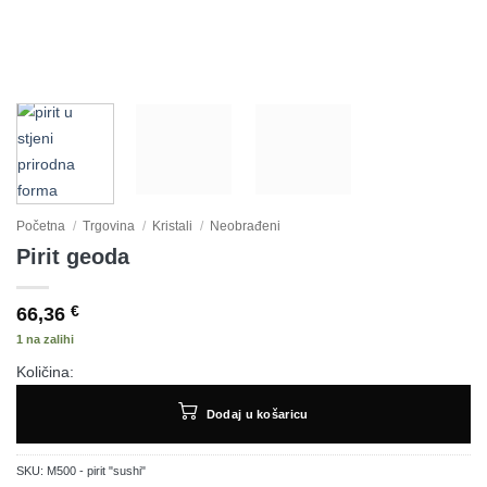
Početna
/
Trgovina
/
Kristali
/
Neobrađeni
Pirit geoda
66,36
€
1 na zalihi
Količina:
Dodaj u košaricu
SKU:
M500 - pirit "sushi"