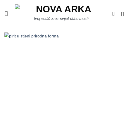
Skip
to
content
tvoj vodič kroz svijet duhovnosti