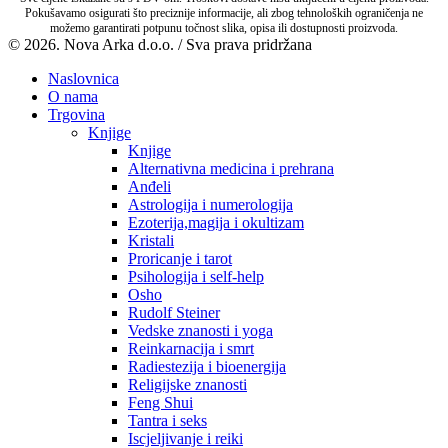
Pokušavamo osigurati što preciznije informacije, ali zbog tehnoloških ograničenja ne
možemo garantirati potpunu točnost slika, opisa ili dostupnosti proizvoda.
© 2026. Nova Arka d.o.o. / Sva prava pridržana
Naslovnica
O nama
Trgovina
Knjige
Knjige
Alternativna medicina i prehrana
Anđeli
Astrologija i numerologija
Ezoterija,magija i okultizam
Kristali
Proricanje i tarot
Psihologija i self-help
Osho
Rudolf Steiner
Vedske znanosti i yoga
Reinkarnacija i smrt
Radiestezija i bioenergija
Religijske znanosti
Feng Shui
Tantra i seks
Iscjeljivanje i reiki