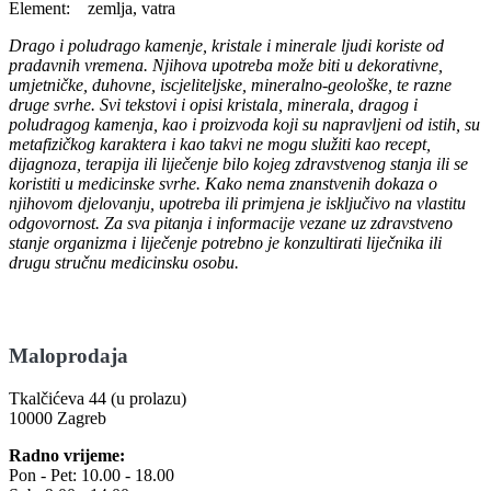
Element: zemlja, vatra
Drago i poludrago kamenje, kristale i minerale ljudi koriste od
pradavnih vremena. Njihova upotreba može biti u dekorativne,
umjetničke, duhovne, iscjeliteljske, mineralno-geološke, te razne
druge svrhe. Svi tekstovi i opisi kristala, minerala, dragog i
poludragog kamenja, kao i proizvoda koji su napravljeni od istih, su
metafizičkog karaktera i kao takvi ne mogu služiti kao recept,
dijagnoza, terapija ili liječenje bilo kojeg zdravstvenog stanja ili se
koristiti u medicinske svrhe. Kako nema znanstvenih dokaza o
njihovom djelovanju, upotreba ili primjena je isključivo na vlastitu
odgovornost. Za sva pitanja i informacije vezane uz zdravstveno
stanje organizma i liječenje potrebno je konzultirati liječnika ili
drugu stručnu medicinsku osobu.
Maloprodaja
Tkalčićeva 44 (u prolazu)
10000 Zagreb
Radno vrijeme:
Pon - Pet: 10.00 - 18.00