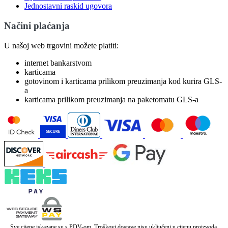
Jednostavni raskid ugovora
Načini plaćanja
U našoj web trgovini možete platiti:
internet bankarstvom
karticama
gotovinom i karticama prilikom preuzimanja kod kurira GLS-
a
karticama prilikom preuzimanja na paketomatu GLS-a
Sve cijene iskazane su s PDV-om. Troškovi dostave nisu uključeni u cijenu proizvoda.