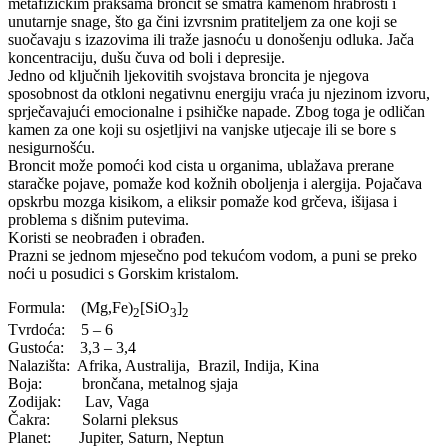
metafizičkim praksama broncit se smatra kamenom hrabrosti i
unutarnje snage, što ga čini izvrsnim pratiteljem za one koji se
suočavaju s izazovima ili traže jasnoću u donošenju odluka. Jača
koncentraciju, dušu čuva od boli i depresije.
Jedno od ključnih ljekovitih svojstava broncita je njegova
sposobnost da otkloni negativnu energiju vraća ju njezinom izvoru,
sprječavajući emocionalne i psihičke napade. Zbog toga je odličan
kamen za one koji su osjetljivi na vanjske utjecaje ili se bore s
nesigurnošću.
Broncit može pomoći kod cista u organima, ublažava prerane
staračke pojave, pomaže kod kožnih oboljenja i alergija. Pojačava
opskrbu mozga kisikom, a eliksir pomaže kod grčeva, išijasa i
problema s dišnim putevima.
Koristi se neobrađen i obrađen.
Prazni se jednom mjesečno pod tekućom vodom, a puni se preko
noći u posudici s Gorskim kristalom.
Formula: (Mg,Fe)
[SiO
]
2
3
2
Tvrdoća: 5 – 6
Gustoća: 3,3 – 3,4
Nalazišta: Afrika, Australija, Brazil, Indija, Kina
Boja: brončana, metalnog sjaja
Zodijak: Lav, Vaga
Čakra: Solarni pleksus
Planet: Jupiter, Saturn, Neptun