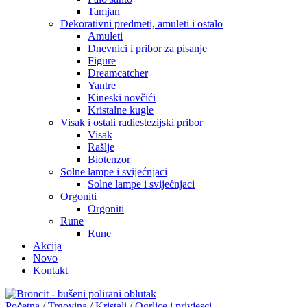
Tamjan
Dekorativni predmeti, amuleti i ostalo
Amuleti
Dnevnici i pribor za pisanje
Figure
Dreamcatcher
Yantre
Kineski novčići
Kristalne kugle
Visak i ostali radiestezijski pribor
Visak
Rašlje
Biotenzor
Solne lampe i svijećnjaci
Solne lampe i svijećnjaci
Orgoniti
Orgoniti
Rune
Rune
Akcija
Novo
Kontakt
Početna
/
Trgovina
/
Kristali
/
Ogrlice i privjesci