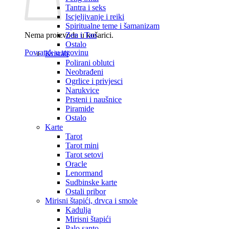
Tantra i seks
Iscjeljivanje i reiki
Spiritualne teme i šamanizam
Nema proizvoda u košarici.
Zen i Tao
Ostalo
Povratak u trgovinu
Kristali
Polirani oblutci
Neobrađeni
Ogrlice i privjesci
Narukvice
Prsteni i naušnice
Piramide
Ostalo
Karte
Tarot
Tarot mini
Tarot setovi
Oracle
Lenormand
Sudbinske karte
Ostali pribor
Mirisni štapići, drvca i smole
Kadulja
Mirisni štapići
Palo santo