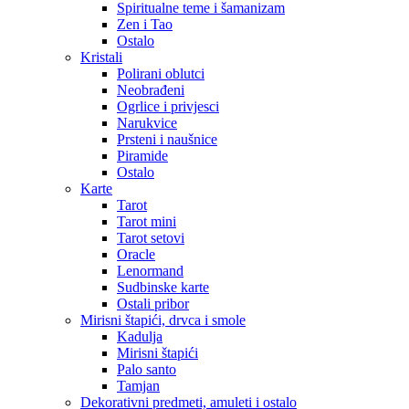
Spiritualne teme i šamanizam
Zen i Tao
Ostalo
Kristali
Polirani oblutci
Neobrađeni
Ogrlice i privjesci
Narukvice
Prsteni i naušnice
Piramide
Ostalo
Karte
Tarot
Tarot mini
Tarot setovi
Oracle
Lenormand
Sudbinske karte
Ostali pribor
Mirisni štapići, drvca i smole
Kadulja
Mirisni štapići
Palo santo
Tamjan
Dekorativni predmeti, amuleti i ostalo