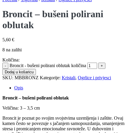
Broncit – bušeni polirani
oblutak
5,60
€
8 na zalihi
Količina:
Broncit - bušeni polirani oblutak količina
Dodaj u košaricu
SKU:
MBBRONZ
Kategorije:
Kristali
,
Ogrlice i privjesci
Opis
Broncit – bušeni polirani oblutak
Veličina: 3 – 3,5 cm
Broncit je poznat po svojim svojstvima uzemljenja i zaštite. Ovaj
kamen često se povezuje s jačanjem samopouzdanja, smanjenjem
stresa i promicanjem emocionalne ravnoteže. U duhovnim i