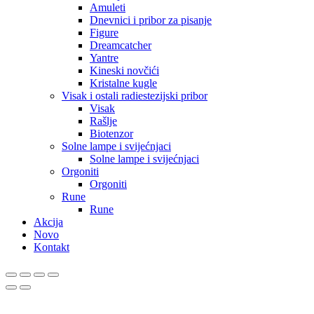
Amuleti
Dnevnici i pribor za pisanje
Figure
Dreamcatcher
Yantre
Kineski novčići
Kristalne kugle
Visak i ostali radiestezijski pribor
Visak
Rašlje
Biotenzor
Solne lampe i svijećnjaci
Solne lampe i svijećnjaci
Orgoniti
Orgoniti
Rune
Rune
Akcija
Novo
Kontakt