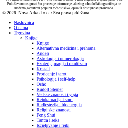
Pokušavamo osigurati što preciznije informacije, ali zbog tehnoloških ograničenja ne
možemo garantirati potpunu točnost slika, opisa ili dostupnosti proizvoda.
© 2026. Nova Arka d.o.o. / Sva prava pridržana
Naslovnica
O nama
Trgovina
Knjige
Knjige
Alternativna medicina i prehrana
Anđeli
Astrologija i numerologija
Ezoterija,magija i okultizam
Kristali
Proricanje i tarot
Psihologija i self-help
Osho
Rudolf Steiner
Vedske znanosti i yoga
Reinkarnacija i smrt
Radiestezija i bioenergija
Religijske znanosti
Feng Shui
Tantra i seks
Iscjeljivanje i reiki