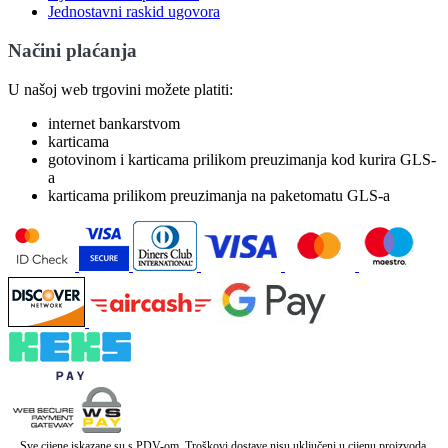
Jednostavni raskid ugovora
Načini plaćanja
U našoj web trgovini možete platiti:
internet bankarstvom
karticama
gotovinom i karticama prilikom preuzimanja kod kurira GLS-
a
karticama prilikom preuzimanja na paketomatu GLS-a
Sve cijene iskazane su s PDV-om. Troškovi dostave nisu uključeni u cijenu proizvoda.