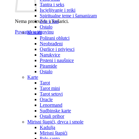
Tantra i seks
Iscjeljivanje i reiki
Spiritualne teme i šamanizam
Nema proizvoda u košarici.
Zen i Tao
Ostalo
Povratak u trgovinu
Kristali
Polirani oblutci
Neobrađeni
Ogrlice i privjesci
Narukvice
Prsteni i naušnice
Piramide
Ostalo
Karte
Tarot
Tarot mini
Tarot setovi
Oracle
Lenormand
Sudbinske karte
Ostali pribor
Mirisni štapići, drvca i smole
Kadulja
Mirisni štapići
Palo santo