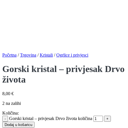
Početna
/
Trgovina
/
Kristali
/
Ogrlice i privjesci
Gorski kristal – privjesak Drvo
života
8,00
€
2 na zalihi
Količina:
Gorski kristal – privjesak Drvo života količina
Dodaj u košaricu