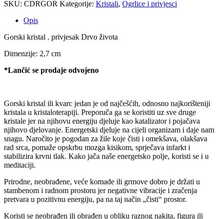
SKU:
CDRGOR
Kategorije:
Kristali
,
Ogrlice i privjesci
Opis
Gorski kristal . privjesak Drvo života
Dimenzije: 2,7 cm
*Lančić se prodaje odvojeno
Gorski kristal ili kvarc jedan je od najčešćih, odnosno najkorišteniji
kristala u kristaloterapiji. Preporuča ga se koristiti uz sve druge
kristale jer na njihovu energiju djeluje kao katalizator i pojačava
njihovo djelovanje. Energetski djeluje na cijeli organizam i daje nam
snagu. Naročito je pogodan za žile koje čisti i omekšava, olakšava
rad srca, pomaže opskrbu mozga kisikom, sprječava infarkt i
stabilizira krvni tlak. Kako jača naše energetsko polje, koristi se i u
meditaciji.
Prirodne, neobrađene, veće komade ili grmove dobro je držati u
stambenom i radnom prostoru jer negativne vibracije i zračenja
pretvara u pozitivnu energiju, pa na taj način „čisti“ prostor.
Koristi se neobrađen ili obrađen u obliku raznog nakita, figura ili