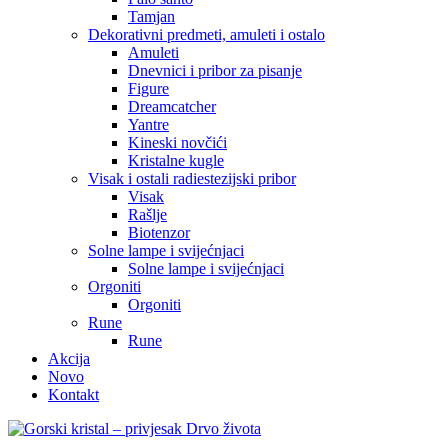
Tamjan
Dekorativni predmeti, amuleti i ostalo
Amuleti
Dnevnici i pribor za pisanje
Figure
Dreamcatcher
Yantre
Kineski novčići
Kristalne kugle
Visak i ostali radiestezijski pribor
Visak
Rašlje
Biotenzor
Solne lampe i svijećnjaci
Solne lampe i svijećnjaci
Orgoniti
Orgoniti
Rune
Rune
Akcija
Novo
Kontakt