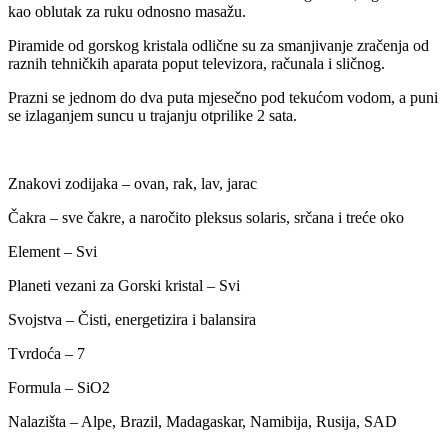
kao oblutak za ruku odnosno masažu.
Piramide od gorskog kristala odlične su za smanjivanje zračenja od
raznih tehničkih aparata poput televizora, računala i sličnog.
Prazni se jednom do dva puta mjesečno pod tekućom vodom, a puni
se izlaganjem suncu u trajanju otprilike 2 sata.
Znakovi zodijaka – ovan, rak, lav, jarac
Čakra – sve čakre, a naročito pleksus solaris, srčana i treće oko
Element – Svi
Planeti vezani za Gorski kristal – Svi
Svojstva – Čisti, energetizira i balansira
Tvrdoća – 7
Formula – SiO2
Nalazišta – Alpe, Brazil, Madagaskar, Namibija, Rusija, SAD