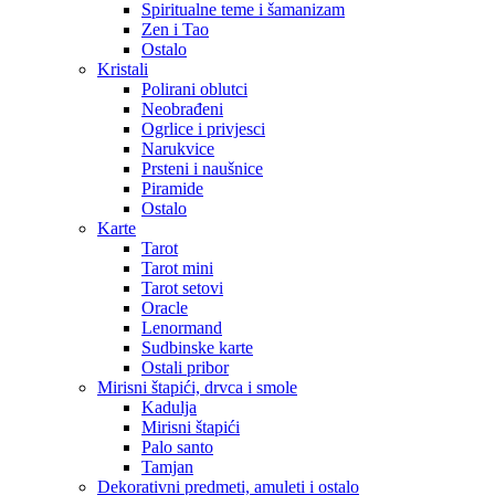
Spiritualne teme i šamanizam
Zen i Tao
Ostalo
Kristali
Polirani oblutci
Neobrađeni
Ogrlice i privjesci
Narukvice
Prsteni i naušnice
Piramide
Ostalo
Karte
Tarot
Tarot mini
Tarot setovi
Oracle
Lenormand
Sudbinske karte
Ostali pribor
Mirisni štapići, drvca i smole
Kadulja
Mirisni štapići
Palo santo
Tamjan
Dekorativni predmeti, amuleti i ostalo