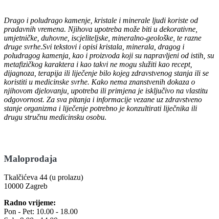
Drago i poludrago kamenje, kristale i minerale ljudi koriste od
pradavnih vremena. Njihova upotreba može biti u dekorativne,
umjetničke, duhovne, iscjeliteljske, mineralno-geološke, te razne
druge svrhe.Svi tekstovi i opisi kristala, minerala, dragog i
poludragog kamenja, kao i proizvoda koji su napravljeni od istih, su
metafizičkog karaktera i kao takvi ne mogu služiti kao recept,
dijagnoza, terapija ili liječenje bilo kojeg zdravstvenog stanja ili se
koristiti u medicinske svrhe. Kako nema znanstvenih dokaza o
njihovom djelovanju, upotreba ili primjena je isključivo na vlastitu
odgovornost. Za sva pitanja i informacije vezane uz zdravstveno
stanje organizma i liječenje potrebno je konzultirati liječnika ili
drugu stručnu medicinsku osobu.
Maloprodaja
Tkalčićeva 44 (u prolazu)
10000 Zagreb
Radno vrijeme:
Pon - Pet: 10.00 - 18.00