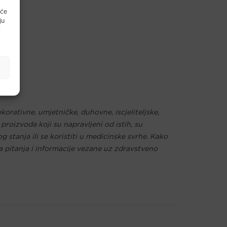
 će
ju
i
orativne, umjetničke, duhovne, iscjeliteljske,
proizvoda koji su napravljeni od istih, su
g stanja ili se koristiti u medicinske svrhe. Kako
a pitanja i informacije vezane uz zdravstveno