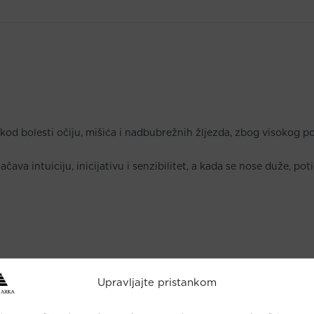
od bolesti očiju, mišića i nadbubrežnih žljezda, zbog visokog post
čava intuiciju, inicijativu i senzibilitet, a kada se nose duže, p
Upravljajte pristankom