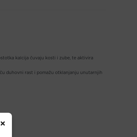
otka kalcija čuvaju kosti i zube, te aktivira
otiču duhovni rast i pomažu otklanjanju unutarnjih