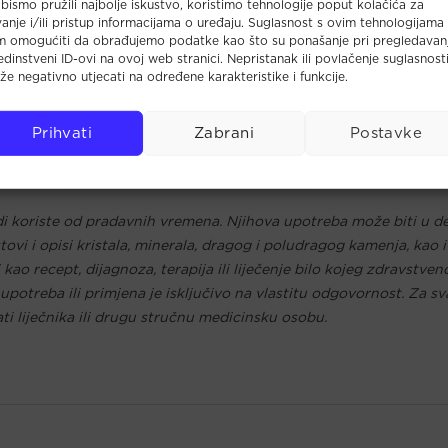
bismo pružili najbolje iskustvo, koristimo tehnologije poput kolačića za
ost, otklanja unutarnje blokade, balansira emocije
anje i/ili pristup informacijama o uređaju. Suglasnost s ovim tehnologijama
m omogućiti da obrađujemo podatke kao što su ponašanje pri pregledavan
 jedinstveni ID-ovi na ovoj web stranici. Nepristanak ili povlačenje suglasnost
e negativno utjecati na određene karakteristike i funkcije.
ce
Prihvati
Zabrani
Postavke
ina
di koriste od pradavnih vremena. Njihova upotreba može biti u dek
vi i opisi kristala, minerala, dragog i poludragog kamenja, kao i 
kao recept, dijagnoza, terapija ili liječenje bilo kojeg zdravstveno
otreba ili primjena je isključivo na vlastitu odgovornost. Za sv
ati liječnika ili drugu stručnu medicinsku osobu.