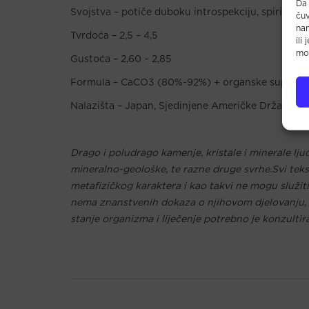
Da 
Svojstva – potiče duboku introspekciju, spiritualn
čuv
na
Tvrdoća – 2,5 – 4,5
ili
mož
Gustoća – 2,60 – 2,85
Formula – CaCO3 (80%-92%) + organske supstan
Nalazišta – Japan, Sjedinjene Američke Države, K
Drago i poludrago kamenje, kristale i minerale lju
mineralno-geološke, te razne druge svrhe.Svi teksto
metafizičkog karaktera i kao takvi ne mogu služiti 
nema znanstvenih dokaza o njihovom djelovanju, up
stanje organizma i liječenje potrebno je konzultir