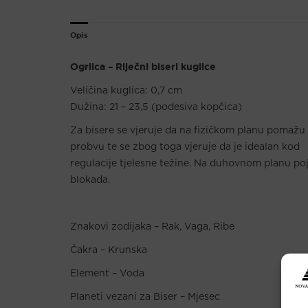
Opis
Ogrlica – Riječni biseri kuglice
Veličina kuglica: 0,7 cm
Dužina: 21 – 23,5 (podesiva kopčica)
Za bisere se vjeruje da na fizičkom planu pomažu k
probvu te se zbog toga vjeruje da je idealan kod
regulacije tjelesne težine. Na duhovnom planu poja
blokada.
Znakovi zodijaka – Rak, Vaga, Ribe
Čakra – Krunska
Element – Voda
Planeti vezani za Biser – Mjesec