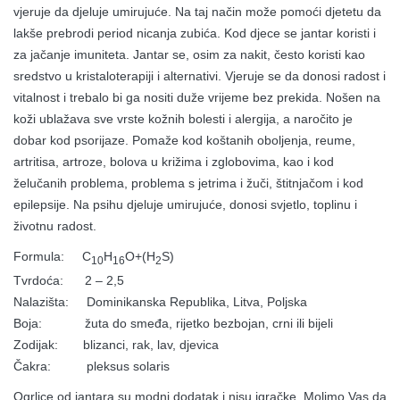
vjeruje da djeluje umirujuće. Na taj način može pomoći djetetu da
lakše prebrodi period nicanja zubića. Kod djece se jantar koristi i
za jačanje imuniteta. Jantar se, osim za nakit, često koristi kao
sredstvo u kristaloterapiji i alternativi. Vjeruje se da donosi radost i
vitalnost i trebalo bi ga nositi duže vrijeme bez prekida. Nošen na
koži ublažava sve vrste kožnih bolesti i alergija, a naročito je
dobar kod psorijaze. Pomaže kod koštanih oboljenja, reume,
artritisa, artroze, bolova u križima i zglobovima, kao i kod
želučanih problema, problema s jetrima i žuči, štitnjačom i kod
epilepsije. Na psihu djeluje umirujuće, donosi svjetlo, toplinu i
životnu radost.
Formula: C
H
O+(H
S)
10
16
2
Tvrdoća: 2 – 2,5
Nalazišta: Dominikanska Republika, Litva, Poljska
Boja: žuta do smeđa, rijetko bezbojan, crni ili bijeli
Zodijak: blizanci, rak, lav, djevica
Čakra: pleksus solaris
Ogrlice od jantara su modni dodatak i nisu igračke. Molimo Vas da