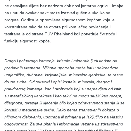
ne ostavljate dijete bez nadzora dok nosi jantarnu ogrlicu. Imajte
na umu da ovakav nakit može izazvati gušenje ukoliko se
proguta. Ogrlica je opremljena sigurnosnom kopčom koja je
konstruirana tako da se otvara prilikom jačeg povlačenja i
testirana je od strane TÜV Rheinland koji potvrđuje čvrstoću i
funkciju sigurnosti kopče.
Drago i poludrago kamenje, kristale i minerale ljudi koriste od
pradavnih vremena. Njihova upotreba može biti u dekorativne,
umjetničke, duhovne, iscjeliteljske, mineralno-geološke, te razne
druge svrhe. Svi tekstovi i opisi kristala, minerala, dragog i
poludragog kamenja, kao i proizvoda koji su napravljeni od istih,
su metafizičkog karaktera i kao takvi ne mogu služiti kao recept,
dijagnoza, terapija ili liječenje bilo kojeg zdravstvenog stanja ili se
koristiti u medicinske svrhe. Kako nema znanstvenih dokaza o
njihovom djelovanju, upotreba ili primjena je isključivo na vlastitu
odgovornost. Za sva pitanja i informacije vezane uz zdravstveno