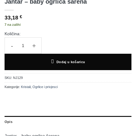
Jantar – baby ogrlica šarena
33,18
€
7 na zalihi
Količina:
Jantar - baby ogrlica šarena količina
Dodaj u košaricu
SKU:
NJ129
Kategorije:
Kristali
,
Ogrlice i privjesci
Opis
Jantar – baby ogrlica šarena