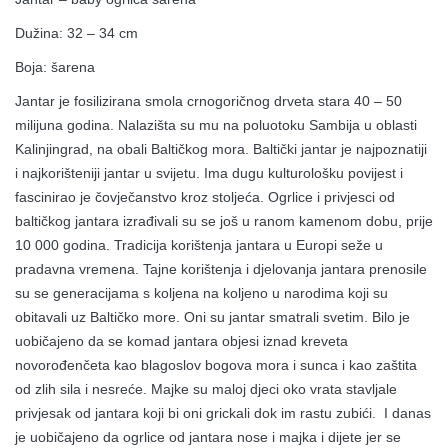
Dužina: 32 – 34 cm
Boja: šarena
Jantar je fosilizirana smola crnogoričnog drveta stara 40 – 50
milijuna godina. Nalazišta su mu na poluotoku Sambija u oblasti
Kalinjingrad, na obali Baltičkog mora. Baltički jantar je najpoznatiji
i najkorišteniji jantar u svijetu. Ima dugu kulturološku povijest i
fascinirao je čovječanstvo kroz stoljeća. Ogrlice i privjesci od
baltičkog jantara izrađivali su se još u ranom kamenom dobu, prije
10 000 godina. Tradicija korištenja jantara u Europi seže u
pradavna vremena. Tajne korištenja i djelovanja jantara prenosile
su se generacijama s koljena na koljeno u narodima koji su
obitavali uz Baltičko more. Oni su jantar smatrali svetim. Bilo je
uobičajeno da se komad jantara objesi iznad kreveta
novorođenčeta kao blagoslov bogova mora i sunca i kao zaštita
od zlih sila i nesreće. Majke su maloj djeci oko vrata stavljale
privjesak od jantara koji bi oni grickali dok im rastu zubići. I danas
je uobičajeno da ogrlice od jantara nose i majka i dijete jer se