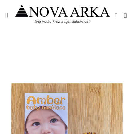
Skip
to
content
tvoj vodič kroz svijet duhovnosti