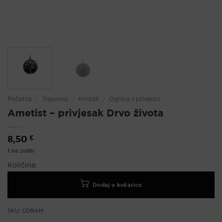
Početna
/
Trgovina
/
Kristali
/
Ogrlice i privjesci
Ametist – privjesak Drvo života
8,50
€
1 na zalihi
Količina:
Dodaj u košaricu
SKU:
CDRAM