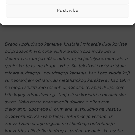
Zodijak: Ribe, Vodenjak
Čakra: Krunska, Treće oko
Postavke
Planet: Jupiter
Element: zrak, voda
Drago i poludrago kamenje, kristale i minerale ljudi koriste
od pradavnih vremena. Njihova upotreba može biti u
dekorativne, umjetničke, duhovne, iscjeliteljske, mineralno-
geološke, te razne druge svrhe. Svi tekstovi i opisi kristala,
minerala, dragog i poludragog kamenja, kao i proizvoda koji
su napravljeni od istih, su metafizičkog karaktera i kao takvi
ne mogu služiti kao recept, dijagnoza, terapija ili liječenje
bilo kojeg zdravstvenog stanja ili se koristiti u medicinske
svrhe. Kako nema znanstvenih dokaza o njihovom
djelovanju, upotreba ili primjena je isključivo na vlastitu
odgovornost. Za sva pitanja i informacije vezane uz
zdravstveno stanje organizma i liječenje potrebno je
konzultirati liječnika ili drugu stručnu medicinsku osobu.