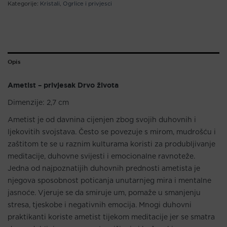
Kategorije:
Kristali
,
Ogrlice i privjesci
Opis
Ametist – privjesak Drvo života
Dimenzije: 2,7 cm
Ametist je od davnina cijenjen zbog svojih duhovnih i
ljekovitih svojstava. Često se povezuje s mirom, mudrošću i
zaštitom te se u raznim kulturama koristi za produbljivanje
meditacije, duhovne svijesti i emocionalne ravnoteže.
Jedna od najpoznatijih duhovnih prednosti ametista je
njegova sposobnost poticanja unutarnjeg mira i mentalne
jasnoće. Vjeruje se da smiruje um, pomaže u smanjenju
stresa, tjeskobe i negativnih emocija. Mnogi duhovni
praktikanti koriste ametist tijekom meditacije jer se smatra