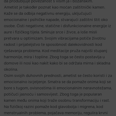
da produbljuje povezanost s višim ja i božanskim.
Ametist je također poznat kao moćan zaštitnički kamen.
Kaže se da odbija negativnu energiju, uključujući
emocionalne i psihičke napade, stvarajući zaštitni štit oko
osobe. Čisti negativne, statične i disfunkcionalne energije iz
aure i fizičkog tijela. Smiruje srce i živce, a loše misli
pretvara u optimizam. Svojim vibracijama potiče životnu
radost i prijateljstvo te sposobnost dalekovidnosti kod
rješavanja problema. Kod meditacije pruža najviši stupanj
harmonije, mira i topline. Zbog toga se često postavlja u
domove ili nosi kao nakit kako bi se održala mirna i skladna
okolina.
Osim svojih duhovnih prednosti, ametist se često koristi i za
emocionalno iscjeljenje. Smatra se da pomaže onima koji se
bore s tugom, ovisnostima ili emocionalnim neravnotežama,
potičući jasnoću i samosvijest. Zbog toga je popularan
kamen među onima koji traže osobnu transformaciju i rast.
Na fizičkoj razini pomaže kod glavobolja i migrena, kod
menstrualnih problema, pojačava memoriju, regulira krvni