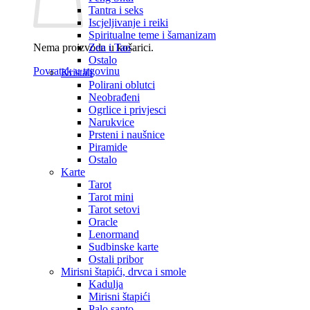
Tantra i seks
Iscjeljivanje i reiki
Spiritualne teme i šamanizam
Nema proizvoda u košarici.
Zen i Tao
Ostalo
Povratak u trgovinu
Kristali
Polirani oblutci
Neobrađeni
Ogrlice i privjesci
Narukvice
Prsteni i naušnice
Piramide
Ostalo
Karte
Tarot
Tarot mini
Tarot setovi
Oracle
Lenormand
Sudbinske karte
Ostali pribor
Mirisni štapići, drvca i smole
Kadulja
Mirisni štapići
Palo santo