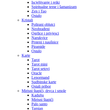
Iscjeljivanje i reiki
Spiritualne teme i šamanizam
Zen i Tao
Ostalo
Kristali
Polirani oblutci
Neobrađeni
Ogrlice i privjesci
Narukvice
Prsteni i naušnice
Piramide
Ostalo
Karte
Tarot
Tarot mini
Tarot setovi
Oracle
Lenormand
Sudbinske karte
Ostali pribor
Mirisni štapići, drvca i smole
Kadulja
Mirisni štapići
Palo santo
Tamjan