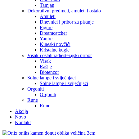
Tamjan
Dekorativni predmeti, amuleti i ostalo
Amuleti
Dnevnici i pribor za pisanje
Figure
Dreamcatcher
Yantre
Kineski novčići
Kristalne kugle
Visak i ostali radiestezijski pribor
Visak
Rašlje
Biotenzor
Solne lampe i svijećnjaci
Solne lampe i svijećnjaci
Orgoniti
Orgoniti
Rune
Rune
Akcija
Novo
Kontakt