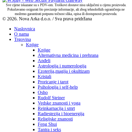
Sve cijene iskazane su s PDV-om. Troškovi dostave nisu uključeni u cijenu proizvoda.
Pokušavamo osigurati što preciznije informacije, ali zbog tehnoloških ograničenja ne
možemo garantirati potpunu točnost slika, opisa ili dostupnosti proizvoda.
© 2026. Nova Arka d.o.o. / Sva prava pridržana
Naslovnica
O nama
Trgovina
Knjige
Knjige
Alternativna medicina i prehrana
Anđeli
Astrologija i numerologija
Ezoterija,magija i okultizam
Kristali
Proricanje i tarot
Psihologija i self-help
Osho
Rudolf Steiner
Vedske znanosti i yoga
Reinkarnacija i smrt
Radiestezija i bioenergija
Religijske znanosti
Feng Shui
Tantra i seks