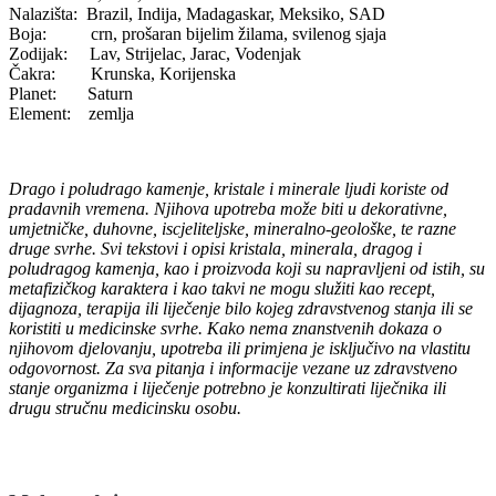
Nalazišta: Brazil, Indija, Madagaskar, Meksiko, SAD
Boja: crn, prošaran bijelim žilama, svilenog sjaja
Zodijak: Lav, Strijelac, Jarac, Vodenjak
Čakra: Krunska, Korijenska
Planet: Saturn
Element: zemlja
Drago i poludrago kamenje, kristale i minerale ljudi koriste od
pradavnih vremena. Njihova upotreba može biti u dekorativne,
umjetničke, duhovne, iscjeliteljske, mineralno-geološke, te razne
druge svrhe. Svi tekstovi i opisi kristala, minerala, dragog i
poludragog kamenja, kao i proizvoda koji su napravljeni od istih, su
metafizičkog karaktera i kao takvi ne mogu služiti kao recept,
dijagnoza, terapija ili liječenje bilo kojeg zdravstvenog stanja ili se
koristiti u medicinske svrhe. Kako nema znanstvenih dokaza o
njihovom djelovanju, upotreba ili primjena je isključivo na vlastitu
odgovornost. Za sva pitanja i informacije vezane uz zdravstveno
stanje organizma i liječenje potrebno je konzultirati liječnika ili
drugu stručnu medicinsku osobu.