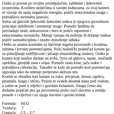
Oniks je poznat po svojim uzemljujućim, zaštitnim i ljekovitim
svojstvima. Korišten stoljećima u raznim kulturama, za ovaj kamen
se vjeruje da upija negativnu energiju, potiče emocionalnu snagu i
poboljšava mentalnu jasnoću.
Jedna od glavnih ljekovitih dobrobiti oniksa je njegova sposobnost
poticanja stabilnosti i unutarnje snage. Pomaže ljudima da
prevladaju strah, anksioznost i stres te potiče otpornost i
emocionalnu ravnotežu. Mnogi vjeruju da nošenje ili držanje oniksa
potiče samodisciplinu i mudro donošenje odluka.
Oniks se smatra korisnim za liječenje tegoba povezanih s kostima,
zubima i krvnim poremećajima. Neki holistički praktičari koriste ga
za poboljšanje izdržljivosti i jačanje imunološkog sustava. Oniks je
kamen koji snažno djeluje na kožu, čuva od gljivica, upala, sunčanih
opeklina, gnojnih rana i osipa. Pomaže rastu kose, jača nokte i
poboljšava cirkulaciju. Također se kaže da pomaže kod poremećaja
spavanja tako da smiruje pretjerano aktivan um.
Koristi se obrađen kao kamen za ruku, privjesak, donut, ogrlica,
piramida, kugla i slično. Prazni se svakih desetak dana pod vodom,
a zatim se puni u zdjelici s gorskim kristalom. Snagu ćemo mu
dodatno pojačati ako ga povremeno preko noći stavimo u zemlju
posude s cvijećem i uz njega stavimo i gorski kristal.
Formula: SiO2
Tvrdoća: 7
Gustoća: 2,5 – 2,7