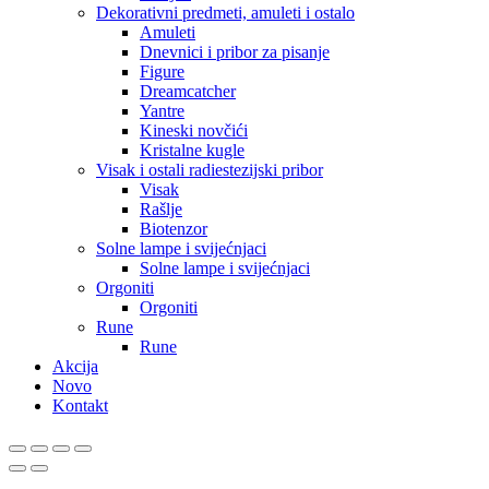
Dekorativni predmeti, amuleti i ostalo
Amuleti
Dnevnici i pribor za pisanje
Figure
Dreamcatcher
Yantre
Kineski novčići
Kristalne kugle
Visak i ostali radiestezijski pribor
Visak
Rašlje
Biotenzor
Solne lampe i svijećnjaci
Solne lampe i svijećnjaci
Orgoniti
Orgoniti
Rune
Rune
Akcija
Novo
Kontakt