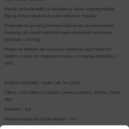
Koristi se neobrađen ili obrađen u obliku raznog nakita,
figura ili kao oblutak za ruku odnosno masažu.
Piramide od gorskog kristala odlične su za smanjivanje
zračenja od raznih tehničkih aparata poput televizora,
računala i sličnog.
Prazni se jednom do dva puta mjesečno pod tekućom
vodom, a puni se izlaganjem suncu u trajanju otprilike 2
sata.
Znakovi zodijaka – ovan, rak, lav, jarac
Čakra – sve čakre, a naročito pleksus solaris, srčana i treće
oko
Element – Svi
Planeti vezani za Gorski kristal – Svi