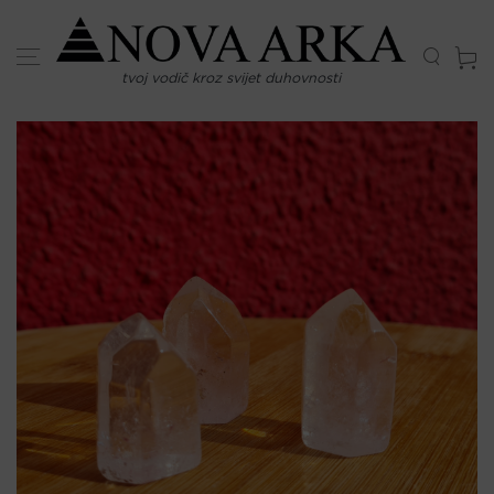
Skip
to
content
tvoj vodič kroz svijet duhovnosti