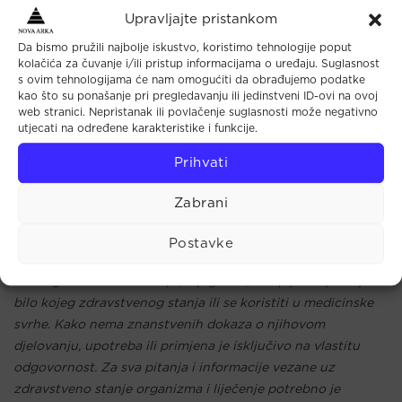
Svojstva – Čisti, energetizira i balansira
Upravljajte pristankom
Tvrdoća – 7
Da bismo pružili najbolje iskustvo, koristimo tehnologije poput
Formula – SiO2
kolačića za čuvanje i/ili pristup informacijama o uređaju. Suglasnost
s ovim tehnologijama će nam omogućiti da obrađujemo podatke
Nalazišta – Alpe, Brazil, Madagaskar, Namibija, Rusija, SAD
kao što su ponašanje pri pregledavanju ili jedinstveni ID-ovi na ovoj
web stranici. Nepristanak ili povlačenje suglasnosti može negativno
utjecati na određene karakteristike i funkcije.
Drago i poludrago kamenje, kristale i minerale ljudi koriste
Prihvati
od pradavnih vremena. Njihova upotreba može biti u
dekorativne, umjetničke, duhovne, iscjeliteljske, mineralno-
Zabrani
geološke, te razne druge svrhe.Svi tekstovi i opisi kristala,
minerala, dragog i poludragog kamenja, kao i proizvoda koji
Postavke
su napravljeni od istih, su metafizičkog karaktera i kao takvi
ne mogu služiti kao recept, dijagnoza, terapija ili liječenje
bilo kojeg zdravstvenog stanja ili se koristiti u medicinske
svrhe. Kako nema znanstvenih dokaza o njihovom
djelovanju, upotreba ili primjena je isključivo na vlastitu
odgovornost. Za sva pitanja i informacije vezane uz
zdravstveno stanje organizma i liječenje potrebno je