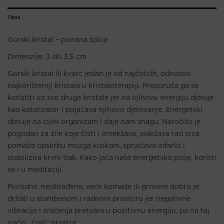
Opis
Gorski kristal – polrana špica
Dimenzije: 3 do 3,5 cm
Gorski kristal ili kvarc jedan je od najčešćih, odnosno
najkorišteniji kristala u kristaloterapiji. Preporuča ga se
koristiti uz sve druge kristale jer na njihovu energiju djeluje
kao katalizator i pojačava njihovo djelovanje. Energetski
djeluje na cijeli organizam i daje nam snagu. Naročito je
pogodan za žile koje čisti i omekšava, olakšava rad srca,
pomaže opskrbu mozga kisikom, sprječava infarkt i
stabilizira krvni tlak. Kako jača naše energetsko polje, koristi
se i u meditaciji.
Prirodne, neobrađene, veće komade ili grmove dobro je
držati u stambenom i radnom prostoru jer negativne
vibracije i zračenja pretvara u pozitivnu energiju, pa na taj
način „čisti“ prostor.