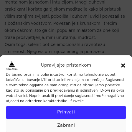
mentalnom jasnoćom i intuicijom. Mnogi duhovni
praktikanti koriste ga tijekom meditacije kako bi pristupili
višim stanjima svijesti, poboljšali duhovni uvid i povezali se
s božanskim vodstvom. Povezan je s krunskom i trećim
okom čakrom, što ga čini popularnim alatom za one koji
traže prosvjetljenje, mir i unutarnju mudrost.
Osim toga, selenit potiče emocionalnu ravnotežu i
smirenost. Njegova umirujuća energija pomaže u
otklanjanju stresa, anksioznosti i mentalne magle, što ga
Upravljajte pristankom
čini idealnim kristalom za stvaranje mirnog i harmoničnog
okruženja.
Da bismo pružili najbolje iskustvo, koristimo tehnologije poput
kolačića za čuvanje i/ili pristup informacijama o uređaju. Suglasnost
Formula: CaSO
•2H
O
4
2
s ovim tehnologijama će nam omogućiti da obrađujemo podatke
kao što su ponašanje pri pregledavanju ili jedinstveni ID-ovi na ovoj
Tvrdoća: 2 – 3
web stranici. Nepristanak ili povlačenje suglasnosti može negativno
Gustoća: 2,65
utjecati na određene karakteristike i funkcije.
Nalazišta: Australija, Madagaskar, Meksiko, Brazil, SAD
Prihvati
Boja: Bijela do prozirna, nalik optičkim vlaknima,
vlaknaste strukture
Zabrani
Zodijak: Blizanac, Rak