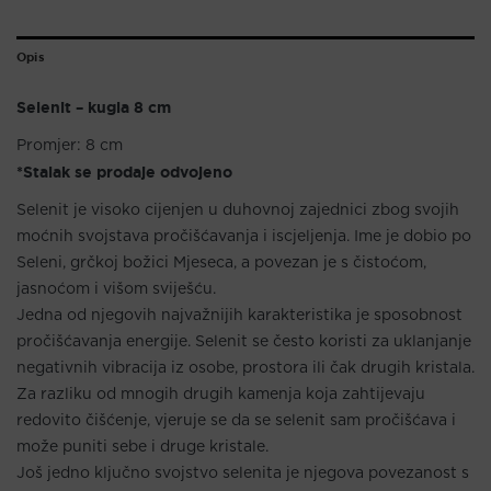
Opis
Selenit – kugla 8 cm
Promjer: 8 cm
*Stalak se prodaje odvojeno
Selenit je visoko cijenjen u duhovnoj zajednici zbog svojih
moćnih svojstava pročišćavanja i iscjeljenja. Ime je dobio po
Seleni, grčkoj božici Mjeseca, a povezan je s čistoćom,
jasnoćom i višom sviješću.
Jedna od njegovih najvažnijih karakteristika je sposobnost
pročišćavanja energije. Selenit se često koristi za uklanjanje
negativnih vibracija iz osobe, prostora ili čak drugih kristala.
Za razliku od mnogih drugih kamenja koja zahtijevaju
redovito čišćenje, vjeruje se da se selenit sam pročišćava i
može puniti sebe i druge kristale.
Još jedno ključno svojstvo selenita je njegova povezanost s