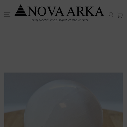
Skip
to
content
tvoj vodič kroz svijet duhovnosti