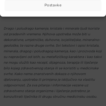
Čakra: Treće oko, krunska čakra
Postavke
Planet: Mjesec
Element: zrak
Drago i poludrago kamenje, kristale i minerale ljudi koriste
od pradavnih vremena. Njihova upotreba može biti u
dekorativne, umjetničke, duhovne, iscjeliteljske, mineralno-
geološke, te razne druge svrhe. Svi tekstovi i opisi kristala,
minerala, dragog i poludragog kamenja, kao i proizvoda koji
su napravljeni od istih, su metafizičkog karaktera i kao takvi
ne mogu služiti kao recept, dijagnoza, terapija ili liječenje
bilo kojeg zdravstvenog stanja ili se koristiti u medicinske
svrhe. Kako nema znanstvenih dokaza o njihovom
djelovanju, upotreba ili primjena je isključivo na vlastitu
odgovornost. Za sva pitanja i informacije vezane uz
zdravstveno stanje organizma i liječenje potrebno je
konzultirati liječnika ili drugu stručnu medicinsku osobu.