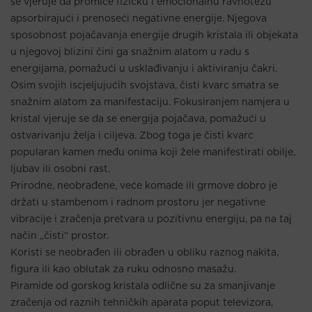
se vjeruje da promiče fizičku i emocionalnu ravnotežu
apsorbirajući i prenoseći negativne energije. Njegova
sposobnost pojačavanja energije drugih kristala ili objekata
u njegovoj blizini čini ga snažnim alatom u radu s
energijama, pomažući u usklađivanju i aktiviranju čakri.
Osim svojih iscjeljujućih svojstava, čisti kvarc smatra se
snažnim alatom za manifestaciju. Fokusiranjem namjera u
kristal vjeruje se da se energija pojačava, pomažući u
ostvarivanju želja i ciljeva. Zbog toga je čisti kvarc
popularan kamen među onima koji žele manifestirati obilje,
ljubav ili osobni rast.
Prirodne, neobrađene, veće komade ili grmove dobro je
držati u stambenom i radnom prostoru jer negativne
vibracije i zračenja pretvara u pozitivnu energiju, pa na taj
način „čisti“ prostor.
Koristi se neobrađen ili obrađen u obliku raznog nakita,
figura ili kao oblutak za ruku odnosno masažu.
Piramide od gorskog kristala odlične su za smanjivanje
zračenja od raznih tehničkih aparata poput televizora,