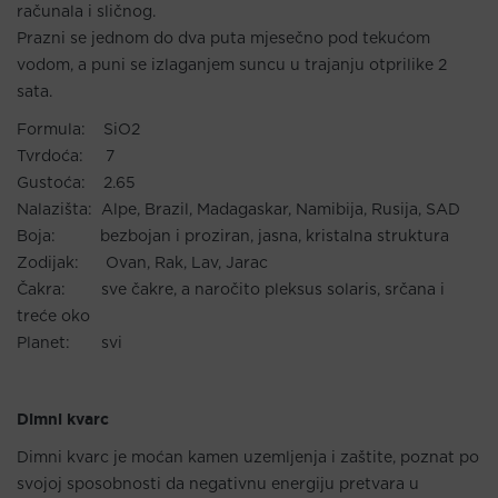
računala i sličnog.
Prazni se jednom do dva puta mjesečno pod tekućom
vodom, a puni se izlaganjem suncu u trajanju otprilike 2
sata.
Formula: SiO2
Tvrdoća: 7
Gustoća: 2.65
Nalazišta: Alpe, Brazil, Madagaskar, Namibija, Rusija, SAD
Boja: bezbojan i proziran, jasna, kristalna struktura
Zodijak: Ovan, Rak, Lav, Jarac
Čakra: sve čakre, a naročito pleksus solaris, srčana i
treće oko
Planet: svi
Dimni kvarc
Dimni kvarc je moćan kamen uzemljenja i zaštite, poznat po
svojoj sposobnosti da negativnu energiju pretvara u