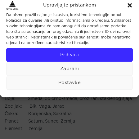
Upravljajte pristankom
služi kao preventiva kod distrofije mišića. Stabilizira masno
tkivo, sprječava celulitis, čisti bubrege i krv, čuva spolne
Da bismo pružili najbolje iskustvo, koristimo tehnologije poput
kolačića za čuvanje i/ili pristup informacijama o uređaju. Suglasnost
organe, a poput dijamanta pomaže i kod želučanih, crijevnih
s ovim tehnologijama će nam omogućiti da obrađujemo podatke
i koštanih oboljenja te kod glavobolje. Može se koristiti
kao što su ponašanje pri pregledavanju ili jedinstveni ID-ovi na ovoj
obrađen i neobrađen.
web stranici. Nepristanak ili povlačenje suglasnosti može negativno
utjecati na određene karakteristike i funkcije.
Prazni se jednom mjesečno pod mlakom tekućom vodom, a
puni se preko noći u posudi uz gorski kristal.
Prihvati
Formula: SiO2
Zabrani
Tvrdoća: 7
Gustoća: 2,63 – 2,65
Postavke
Nalazišta: Brazil, Madagaskar, Pakistan, Rusija, SAD,
Švicarska
Boja: Smeđa, do crno-smeđa, proziran, staklenog sjaja
Bik, Vaga, Jarac
Zodijak:
Čakra: Korijenska, Sakralna
Planet: Saturn, Sunce, Zemlja
Element: zemlja