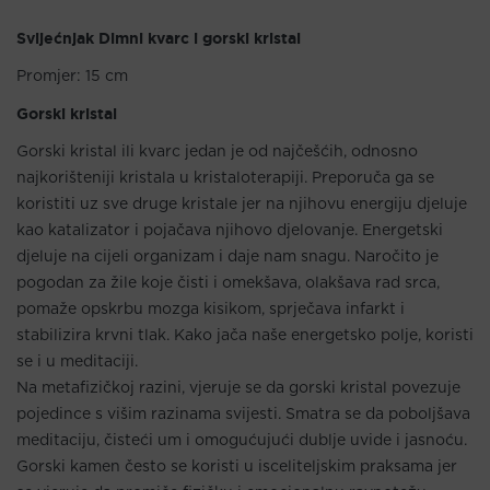
Svijećnjak Dimni kvarc i gorski kristal
Promjer: 15 cm
Gorski kristal
Gorski kristal ili kvarc jedan je od najčešćih, odnosno
najkorišteniji kristala u kristaloterapiji. Preporuča ga se
koristiti uz sve druge kristale jer na njihovu energiju djeluje
kao katalizator i pojačava njihovo djelovanje. Energetski
djeluje na cijeli organizam i daje nam snagu. Naročito je
pogodan za žile koje čisti i omekšava, olakšava rad srca,
pomaže opskrbu mozga kisikom, sprječava infarkt i
stabilizira krvni tlak. Kako jača naše energetsko polje, koristi
se i u meditaciji.
Na metafizičkoj razini, vjeruje se da gorski kristal povezuje
pojedince s višim razinama svijesti. Smatra se da poboljšava
meditaciju, čisteći um i omogućujući dublje uvide i jasnoću.
Gorski kamen često se koristi u isceliteljskim praksama jer