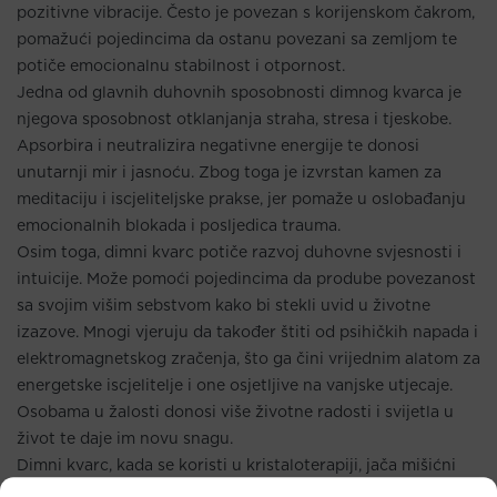
pozitivne vibracije. Često je povezan s korijenskom čakrom,
pomažući pojedincima da ostanu povezani sa zemljom te
potiče emocionalnu stabilnost i otpornost.
Jedna od glavnih duhovnih sposobnosti dimnog kvarca je
njegova sposobnost otklanjanja straha, stresa i tjeskobe.
Apsorbira i neutralizira negativne energije te donosi
unutarnji mir i jasnoću. Zbog toga je izvrstan kamen za
meditaciju i iscjeliteljske prakse, jer pomaže u oslobađanju
emocionalnih blokada i posljedica trauma.
Osim toga, dimni kvarc potiče razvoj duhovne svjesnosti i
intuicije. Može pomoći pojedincima da prodube povezanost
sa svojim višim sebstvom kako bi stekli uvid u životne
izazove. Mnogi vjeruju da također štiti od psihičkih napada i
elektromagnetskog zračenja, što ga čini vrijednim alatom za
energetske iscjelitelje i one osjetljive na vanjske utjecaje.
Osobama u žalosti donosi više životne radosti i svijetla u
život te daje im novu snagu.
Dimni kvarc, kada se koristi u kristaloterapiji, jača mišićni
sustav na zglobovima, muskulaturu unutarnjih organa te