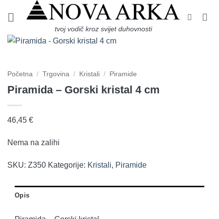
Skip
to
tvoj vodič kroz svijet duhovnosti
content
Početna
/
Trgovina
/
Kristali
/
Piramide
Piramida – Gorski kristal 4 cm
46,45
€
Nema na zalihi
SKU:
Z350
Kategorije:
Kristali
,
Piramide
Opis