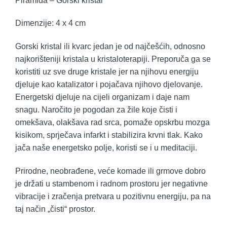
Piramida – Gorski kristal
Dimenzije: 4 x 4 cm
Gorski kristal ili kvarc jedan je od najčešćih, odnosno
najkorišteniji kristala u kristaloterapiji. Preporuča ga se
koristiti uz sve druge kristale jer na njihovu energiju
djeluje kao katalizator i pojačava njihovo djelovanje.
Energetski djeluje na cijeli organizam i daje nam
snagu. Naročito je pogodan za žile koje čisti i
omekšava, olakšava rad srca, pomaže opskrbu mozga
kisikom, sprječava infarkt i stabilizira krvni tlak. Kako
jača naše energetsko polje, koristi se i u meditaciji.
Prirodne, neobrađene, veće komade ili grmove dobro
je držati u stambenom i radnom prostoru jer negativne
vibracije i zračenja pretvara u pozitivnu energiju, pa na
taj način „čisti“ prostor.