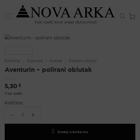
Skip
to
content
tvoj vodič kroz svijet duhovnosti
Početna
/
Trgovina
/
Kristali
/
Polirani oblutci
Aventurin – polirani oblutak
5,30
€
7 na zalihi
Količina:
Aventurin - polirani oblutak količina
Dodaj u košaricu