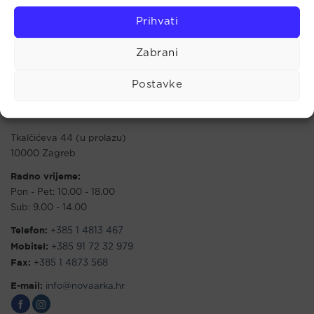
zdravstveno stanje organizma i liječenje potrebno je
Prihvati
konzultirati liječnika ili drugu stručnu medicinsku osobu.
Zabrani
Postavke
Maloprodaja
Tkalčićeva 44 (u prolazu)
10000 Zagreb
Radno vrijeme:
Pon - Pet: 10.00 - 18.00
Sub: 9.00 - 14.00
Telefon:
+385 1 4813 467
Mobitel:
+385 91 72 32 979
Fax:
+385 1 4873 568
E-mail:
info@novaarka.hr