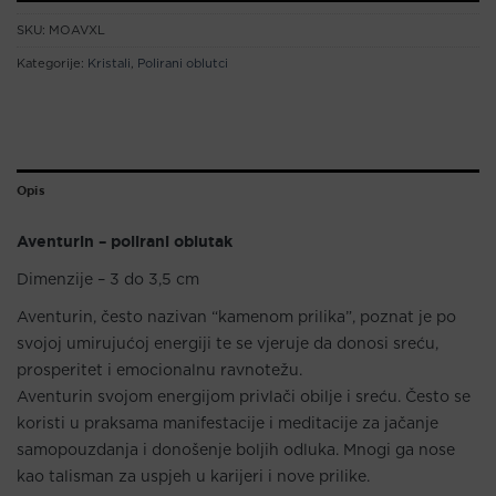
SKU:
MOAVXL
Kategorije:
Kristali
,
Polirani oblutci
Opis
Aventurin – polirani oblutak
Dimenzije – 3 do 3,5 cm
Aventurin, često nazivan “kamenom prilika”, poznat je po
svojoj umirujućoj energiji te se vjeruje da donosi sreću,
prosperitet i emocionalnu ravnotežu.
Aventurin svojom energijom privlači obilje i sreću. Često se
koristi u praksama manifestacije i meditacije za jačanje
samopouzdanja i donošenje boljih odluka. Mnogi ga nose
kao talisman za uspjeh u karijeri i nove prilike.