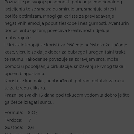
Poznat je po svojoj sposobnosti poticanja emocionalnog
iscjeljenja te se smatra da smiruje um, smanjuje stres i
potiče optimizam. Mnogi ga koriste za prevladavanje
negativnih emocija poput tjeskobe i nesigurnosti. Aventurin
donosi entuzijazam, povećava kreativnost i djeluje
motivirajuće.
U kristaloterapiji se koristi za čišćenje nečiste kože, jačanje
kose, vjeruje se da je dobar za bubrege i urogenitalni trakt,
te reumu. Također se povezuje sa zdravljem srca, može
pomoći u poboljšanju cirkulacije, snižavanju krvnog tlaka i
općem blagostanju.
Koristi se kao nakit, neobrađen ili polirani oblutak za ruku,
te za izradu eliksira.
Prazni se svakih 15 dana pod tekućom vodom ,a dobro je što
ga češće izlagati suncu.
Formula: SiO
2
Tvrdoća: 7
Gustoća: 2,6