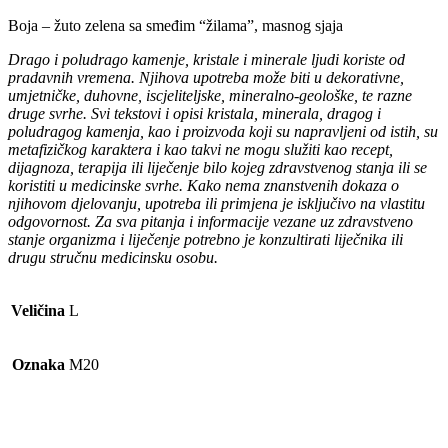
Boja – žuto zelena sa smeđim “žilama”, masnog sjaja
Drago i poludrago kamenje, kristale i minerale ljudi koriste od
pradavnih vremena. Njihova upotreba može biti u dekorativne,
umjetničke, duhovne, iscjeliteljske, mineralno-geološke, te razne
druge svrhe. Svi tekstovi i opisi kristala, minerala, dragog i
poludragog kamenja, kao i proizvoda koji su napravljeni od istih, su
metafizičkog karaktera i kao takvi ne mogu služiti kao recept,
dijagnoza, terapija ili liječenje bilo kojeg zdravstvenog stanja ili se
koristiti u medicinske svrhe. Kako nema znanstvenih dokaza o
njihovom djelovanju, upotreba ili primjena je isključivo na vlastitu
odgovornost. Za sva pitanja i informacije vezane uz zdravstveno
stanje organizma i liječenje potrebno je konzultirati liječnika ili
drugu stručnu medicinsku osobu.
Veličina
L
Oznaka
M20