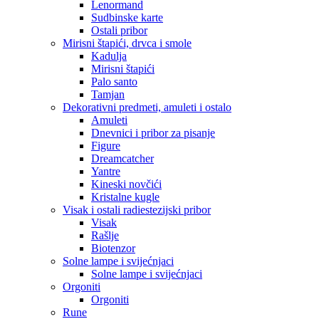
Lenormand
Sudbinske karte
Ostali pribor
Mirisni štapići, drvca i smole
Kadulja
Mirisni štapići
Palo santo
Tamjan
Dekorativni predmeti, amuleti i ostalo
Amuleti
Dnevnici i pribor za pisanje
Figure
Dreamcatcher
Yantre
Kineski novčići
Kristalne kugle
Visak i ostali radiestezijski pribor
Visak
Rašlje
Biotenzor
Solne lampe i svijećnjaci
Solne lampe i svijećnjaci
Orgoniti
Orgoniti
Rune