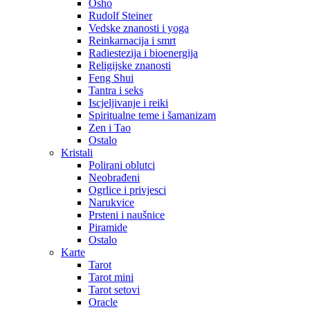
Osho
Rudolf Steiner
Vedske znanosti i yoga
Reinkarnacija i smrt
Radiestezija i bioenergija
Religijske znanosti
Feng Shui
Tantra i seks
Iscjeljivanje i reiki
Spiritualne teme i šamanizam
Zen i Tao
Ostalo
Kristali
Polirani oblutci
Neobrađeni
Ogrlice i privjesci
Narukvice
Prsteni i naušnice
Piramide
Ostalo
Karte
Tarot
Tarot mini
Tarot setovi
Oracle