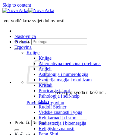
Skip to content
tvoj vodič kroz svijet duhovnosti
Naslovnica
Pretraži:
O nama
Trgovina
Knjige
Knjige
Alternativna medicina i prehrana
Anđeli
Astrologija i numerologija
Ezoterija,magija i okultizam
Kristali
Proricanje i tarot
Nema proizvoda u košarici.
Psihologija i self-help
Osho
Povratak u trgovinu
Rudolf Steiner
Vedske znanosti i yoga
Reinkarnacija i smrt
Pretraži:
Radiestezija i bioenergija
Religijske znanosti
Košarica
Feng Shui