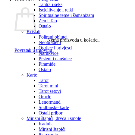
Tantra i seks
Iscjeljivanje i reiki
Spiritualne teme i šamanizam
Zen i Tao
Ostalo
Kristali
Polirani oblutci
Nema proizvoda u košarici.
Neobrađeni
Ogrlice i privjesci
Povratak u trgovinu
Narukvice
Prsteni i naušnice
Piramide
Ostalo
Karte
Tarot
Tarot mini
Tarot setovi
Oracle
Lenormand
Sudbinske karte
Ostali pribor
Mirisni štapići, drvca i smole
Kadulja
Mirisni štapići
Palo santo