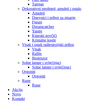
Tamjan
Dekorativni predmeti, amuleti i ostalo
Amuleti
Dnevnici i pribor za pisanje
Figure
Dreamcatcher
Yantre
Kineski novčići
Kristalne kugle
Visak i ostali radiestezijski pribor
Visak
Rašlje
Biotenzor
Solne lampe i svijećnjaci
Solne lampe i svijećnjaci
Orgoniti
Orgoniti
Rune
Rune
Akcija
Novo
Kontakt