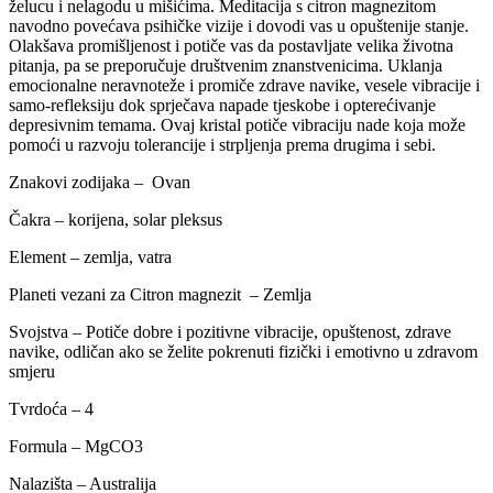
želucu i nelagodu u mišićima. Meditacija s citron magnezitom
navodno povećava psihičke vizije i dovodi vas u opuštenije stanje.
Olakšava promišljenost i potiče vas da postavljate velika životna
pitanja, pa se preporučuje društvenim znanstvenicima. Uklanja
emocionalne neravnoteže i promiče zdrave navike, vesele vibracije i
samo-refleksiju dok sprječava napade tjeskobe i opterećivanje
depresivnim temama. Ovaj kristal potiče vibraciju nade koja može
pomoći u razvoju tolerancije i strpljenja prema drugima i sebi.
Znakovi zodijaka – Ovan
Čakra – korijena, solar pleksus
Element – zemlja, vatra
Planeti vezani za Citron magnezit – Zemlja
Svojstva – Potiče dobre i pozitivne vibracije, opuštenost, zdrave
navike, odličan ako se želite pokrenuti fizički i emotivno u zdravom
smjeru
Tvrdoća – 4
Formula – MgCO3
Nalazišta – Australija