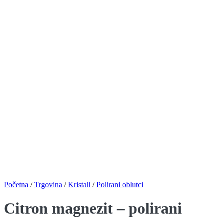
Početna
/
Trgovina
/
Kristali
/
Polirani oblutci
Citron magnezit – polirani