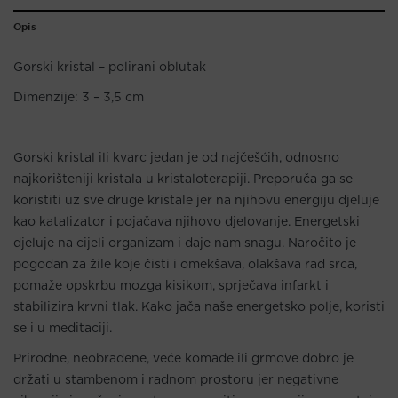
Opis
Gorski kristal – polirani oblutak
Dimenzije: 3 – 3,5 cm
Gorski kristal ili kvarc jedan je od najčešćih, odnosno
najkorišteniji kristala u kristaloterapiji. Preporuča ga se
koristiti uz sve druge kristale jer na njihovu energiju djeluje
kao katalizator i pojačava njihovo djelovanje. Energetski
djeluje na cijeli organizam i daje nam snagu. Naročito je
pogodan za žile koje čisti i omekšava, olakšava rad srca,
pomaže opskrbu mozga kisikom, sprječava infarkt i
stabilizira krvni tlak. Kako jača naše energetsko polje, koristi
se i u meditaciji.
Prirodne, neobrađene, veće komade ili grmove dobro je
držati u stambenom i radnom prostoru jer negativne