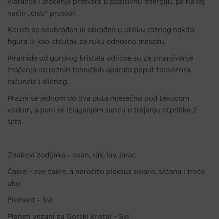
vibracije i zračenja pretvara u pozitivnu energiju, pa na taj
način „čisti“ prostor.
Koristi se neobrađen ili obrađen u obliku raznog nakita,
figura ili kao oblutak za ruku odnosno masažu.
Piramide od gorskog kristala odlične su za smanjivanje
zračenja od raznih tehničkih aparata poput televizora,
računala i sličnog.
Prazni se jednom do dva puta mjesečno pod tekućom
vodom, a puni se izlaganjem suncu u trajanju otprilike 2
sata.
Znakovi zodijaka – ovan, rak, lav, jarac
Čakra – sve čakre, a naročito pleksus solaris, srčana i treće
oko
Element – Svi
Planeti vezani za Gorski kristal – Svi