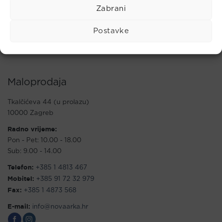
zdravstveno stanje organizma i liječenje potrebno je
Zabrani
konzultirati liječnika ili drugu stručnu medicinsku osobu.
Postavke
Maloprodaja
Tkalčićeva 44 (u prolazu)
10000 Zagreb
Radno vrijeme:
Pon - Pet: 10.00 - 18.00
Sub: 9.00 - 14.00
Telefon:
+385 1 4813 467
Mobitel:
+385 91 72 32 979
Fax:
+385 1 4873 568
E-mail:
info@novaarka.hr