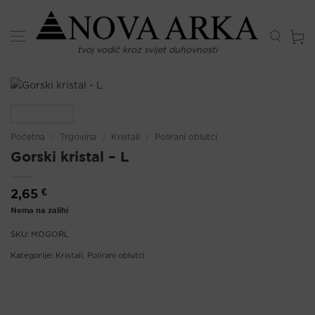
Skip
to
content
tvoj vodič kroz svijet duhovnosti
Početna
/
Trgovina
/
Kristali
/
Polirani oblutci
Gorski kristal – L
2,65
€
Nema na zalihi
SKU:
MOGORL
Kategorije:
Kristali
,
Polirani oblutci