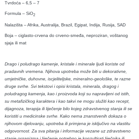
Tvrdoća – 6,5 – 7
Formula – SiO
2
Nalazišta – Afrika, Australija, Brazil, Egipat, Indija, Rusija, SAD
Boja – ciglasto-crvena do crveno-smeđa, neproziran, voštanog
sjaja ili mat
Drago i poludrago kamenje, kristale i minerale ljudi koriste od
pradavnih vremena. Njihova upotreba može biti u dekorativne,
umjetničke, duhovne, iscjeliteljske, mineralno-geološke, te razne
druge svrhe. Svi tekstovi i opisi kristala, minerala, dragog i
poludragog kamenja, kao i proizvoda koji su napravljeni od istih,
su metafizičkog karaktera i kao takvi ne mogu služiti kao recept,
dijagnoza, terapija ili liječenje bilo kojeg zdravstvenog stanja ili se
koristiti u medicinske svrhe. Kako nema znanstvenih dokaza o
njihovom djelovanju, upotreba ili primjena je isključivo na vlastitu
odgovornost. Za sva pitanja i informacije vezane uz zdravstveno
stanje organizma i liječenje potrebno je konzultirati liječnika ili