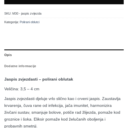
SKU:
M30 - jaspis zvijezda
Kategorija:
Polirani oblutci
Opis
Dodatne informacije
Jaspis zvjezdasti – polirani oblutak
Veličina: 3,5 – 4 cm
Jaspis zvjezdasti djeluje vrlo slično kao i crveni jaspis. Zaustavlja
krvarenja, čuva rane od infekcija, jača imunitet, harmonizira
živčani sustav, smanjuje bolove, potiče rad žlijezda, pomaže kod
groznice i šoka. Eliksir pomaže kod želučanih oboljenja i
probavnih smetnji.