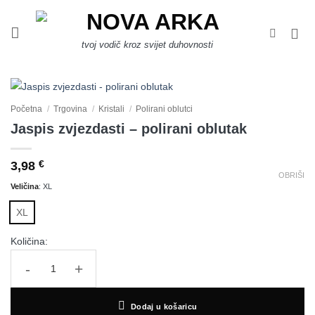
Skip
to
content
tvoj vodič kroz svijet duhovnosti
Početna
/
Trgovina
/
Kristali
/
Polirani oblutci
Jaspis zvjezdasti – polirani oblutak
3,98
€
OBRIŠI
Veličina
:
XL
XL
Količina:
Jaspis zvjezdasti - polirani oblutak količina
Dodaj u košaricu