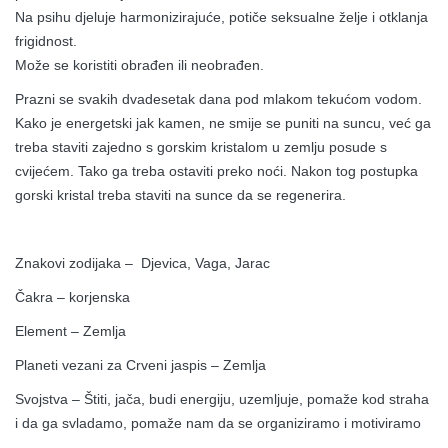
Na psihu djeluje harmonizirajuće, potiče seksualne želje i otklanja
frigidnost.
Može se koristiti obrađen ili neobrađen.
Prazni se svakih dvadesetak dana pod mlakom tekućom vodom.
Kako je energetski jak kamen, ne smije se puniti na suncu, već ga
treba staviti zajedno s gorskim kristalom u zemlju posude s
cvijećem. Tako ga treba ostaviti preko noći. Nakon tog postupka
gorski kristal treba staviti na sunce da se regenerira.
Znakovi zodijaka – Djevica, Vaga, Jarac
Čakra – korjenska
Element – Zemlja
Planeti vezani za Crveni jaspis – Zemlja
Svojstva – Štiti, jača, budi energiju, uzemljuje, pomaže kod straha
i da ga svladamo, pomaže nam da se organiziramo i motiviramo