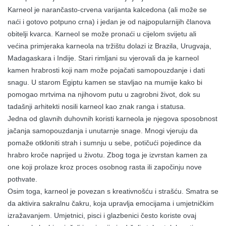
Karneol je narančasto-crvena varijanta kalcedona (ali može se
naći i gotovo potpuno crna) i jedan je od najpopularnijih članova
obitelji kvarca. Karneol se može pronaći u cijelom svijetu ali
većina primjeraka karneola na tržištu dolazi iz Brazila, Urugvaja,
Madagaskara i Indije. Stari rimljani su vjerovali da je karneol
kamen hrabrosti koji nam može pojačati samopouzdanje i dati
snagu. U starom Egiptu kamen se stavljao na mumije kako bi
pomogao mrtvima na njihovom putu u zagrobni život, dok su
tadašnji arhitekti nosili karneol kao znak ranga i statusa.
Jedna od glavnih duhovnih koristi karneola je njegova sposobnost
jačanja samopouzdanja i unutarnje snage. Mnogi vjeruju da
pomaže otkloniti strah i sumnju u sebe, potičući pojedince da
hrabro kroče naprijed u životu. Zbog toga je izvrstan kamen za
one koji prolaze kroz proces osobnog rasta ili započinju nove
pothvate.
Osim toga, karneol je povezan s kreativnošću i strašću. Smatra se
da aktivira sakralnu čakru, koja upravlja emocijama i umjetničkim
izražavanjem. Umjetnici, pisci i glazbenici često koriste ovaj