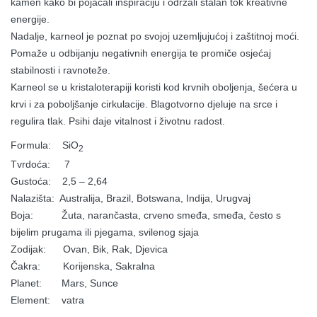
kamen kako bi pojačali inspiraciju i održali stalan tok kreativne
energije.
Nadalje, karneol je poznat po svojoj uzemljujućoj i zaštitnoj moći.
Pomaže u odbijanju negativnih energija te promiče osjećaj
stabilnosti i ravnoteže.
Karneol se u kristaloterapiji koristi kod krvnih oboljenja, šećera u
krvi i za poboljšanje cirkulacije. Blagotvorno djeluje na srce i
regulira tlak. Psihi daje vitalnost i životnu radost.
Formula: SiO
2
Tvrdoća: 7
Gustoća: 2,5 – 2,64
Nalazišta: Australija, Brazil, Botswana, Indija, Urugvaj
Boja: Žuta, narančasta, crveno smeđa, smeđa, često s
bijelim prugama ili pjegama, svilenog sjaja
Zodijak: Ovan, Bik, Rak, Djevica
Čakra: Korijenska, Sakralna
Planet: Mars, Sunce
Element: vatra