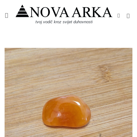
Skip
to
content
tvoj vodič kroz svijet duhovnosti