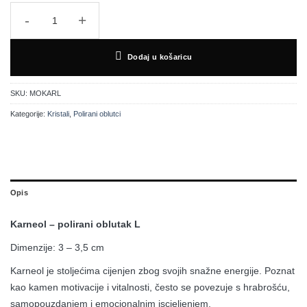
Karneol - polirani oblutak L količina
Dodaj u košaricu
SKU:
MOKARL
Kategorije:
Kristali
,
Polirani oblutci
Opis
Karneol – polirani oblutak L
Dimenzije: 3 – 3,5 cm
Karneol je stoljećima cijenjen zbog svojih snažne energije. Poznat
kao kamen motivacije i vitalnosti, često se povezuje s hrabrošću,
samopouzdanjem i emocionalnim iscjeljenjem.