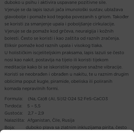
duboko u psihu i aktivira uspavane pozitivne sile.
Vjeruje se da lapis lazuli jača imunološki sustav, ublažava
glavobolje i pomaže kod tegoba povezanih s grlom. Također
se koristi za smanjenje upala i poboljšanje cirkulacije.
Vjeruje se da pomaže kod grčeva, neuralgija i kožnih
bolesti. Često se koristi i kao zaštita od raznih zračenja.
Eliksir pomaže kod raznih upala i visokog tlaka.
U holističkim iscjeliteljskim praksama, lapis lazuli se često
nosi kao nakit, postavlja na tijelo ili koristi tijekom
meditacije kako bi se iskoristile njegove snažne vibracije.
Koristi se neobrađen i obrađen u nakitu, te u raznim drugim
oblicima poput kugle, piramide, obeliska ili poliranih
komada nepravilnih formi.
Formula: (Na, Ca)8 (Al, Si)12 O24 S2 FeS-CaCO3
Tvrdoća: 5 – 5,5
Gustoća: 2,7 – 2,9
Nalazišta: Afganistan, Čile, Rusija
Boja: duboko plava sa zlatnim inkluzijama pirita, često