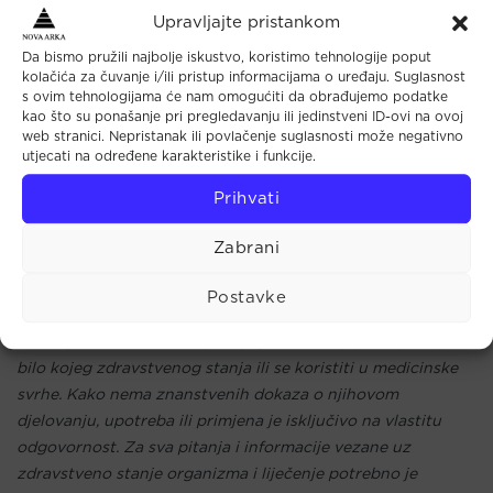
prošaran bijelim prugama
Upravljajte pristankom
Zodijak: Strijelac, Vaga
Čakra: Treće oko, Grlena, Srčana
Da bismo pružili najbolje iskustvo, koristimo tehnologije poput
kolačića za čuvanje i/ili pristup informacijama o uređaju. Suglasnost
Planet: Jupiter
s ovim tehnologijama će nam omogućiti da obrađujemo podatke
Element: zrak
kao što su ponašanje pri pregledavanju ili jedinstveni ID-ovi na ovoj
web stranici. Nepristanak ili povlačenje suglasnosti može negativno
utjecati na određene karakteristike i funkcije.
Drago i poludrago kamenje, kristale i minerale ljudi koriste
Prihvati
od pradavnih vremena. Njihova upotreba može biti u
dekorativne, umjetničke, duhovne, iscjeliteljske, mineralno-
Zabrani
geološke, te razne druge svrhe. Svi tekstovi i opisi kristala,
minerala, dragog i poludragog kamenja, kao i proizvoda koji
Postavke
su napravljeni od istih, su metafizičkog karaktera i kao takvi
ne mogu služiti kao recept, dijagnoza, terapija ili liječenje
bilo kojeg zdravstvenog stanja ili se koristiti u medicinske
svrhe. Kako nema znanstvenih dokaza o njihovom
djelovanju, upotreba ili primjena je isključivo na vlastitu
odgovornost. Za sva pitanja i informacije vezane uz
zdravstveno stanje organizma i liječenje potrebno je