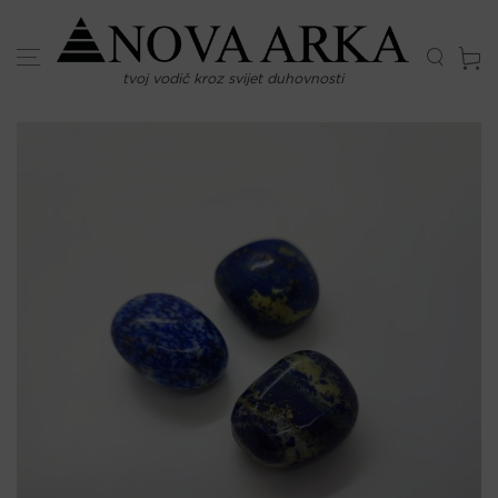
Skip
to
content
tvoj vodič kroz svijet duhovnosti