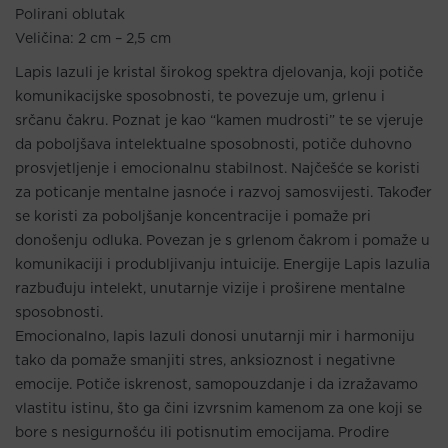
Polirani oblutak
Veličina: 2 cm – 2,5 cm
Lapis lazuli je kristal širokog spektra djelovanja, koji potiče
komunikacijske sposobnosti, te povezuje um, grlenu i
srčanu čakru. Poznat je kao “kamen mudrosti” te se vjeruje
da poboljšava intelektualne sposobnosti, potiče duhovno
prosvjetljenje i emocionalnu stabilnost. Najčešće se koristi
za poticanje mentalne jasnoće i razvoj samosvijesti. Također
se koristi za poboljšanje koncentracije i pomaže pri
donošenju odluka. Povezan je s grlenom čakrom i pomaže u
komunikaciji i produbljivanju intuicije. Energije Lapis lazulia
razbuđuju intelekt, unutarnje vizije i proširene mentalne
sposobnosti.
Emocionalno, lapis lazuli donosi unutarnji mir i harmoniju
tako da pomaže smanjiti stres, anksioznost i negativne
emocije. Potiče iskrenost, samopouzdanje i da izražavamo
vlastitu istinu, što ga čini izvrsnim kamenom za one koji se
bore s nesigurnošću ili potisnutim emocijama. Prodire