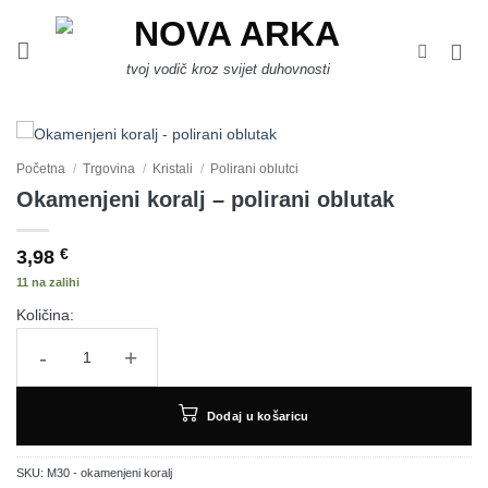
Skip
to
content
tvoj vodič kroz svijet duhovnosti
Početna
/
Trgovina
/
Kristali
/
Polirani oblutci
Okamenjeni koralj – polirani oblutak
3,98
€
11 na zalihi
Količina:
Okamenjeni koralj - polirani oblutak količina
Dodaj u košaricu
SKU:
M30 - okamenjeni koralj