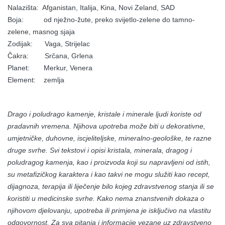
Nalazišta: Afganistan, Italija, Kina, Novi Zeland, SAD
Boja: od nježno-žute, preko svijetlo-zelene do tamno-
zelene, masnog sjaja
Zodijak: Vaga, Strijelac
Čakra: Srčana, Grlena
Planet: Merkur, Venera
Element: zemlja
Drago i poludrago kamenje, kristale i minerale ljudi koriste od
pradavnih vremena. Njihova upotreba može biti u dekorativne,
umjetničke, duhovne, iscjeliteljske, mineralno-geološke, te razne
druge svrhe. Svi tekstovi i opisi kristala, minerala, dragog i
poludragog kamenja, kao i proizvoda koji su napravljeni od istih,
su metafizičkog karaktera i kao takvi ne mogu služiti kao recept,
dijagnoza, terapija ili liječenje bilo kojeg zdravstvenog stanja ili se
koristiti u medicinske svrhe. Kako nema znanstvenih dokaza o
njihovom djelovanju, upotreba ili primjena je isključivo na vlastitu
odgovornost. Za sva pitanja i informacije vezane uz zdravstveno