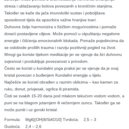
stresa i ublažavanju bolova povezanih s kroničnim stanjima.
Također se kaže da jača imunološki sustav i poboljšava
sposobnost tijela da apsorbira važne hranjive tvari.
Duhovne želje harmonizira s fizičkim mogućnostima i pomaže
doseći postavljene ciljeve. Može pomoći u otpuštanju negativne
energije i čišćenja emocionalnih blokada. Pomaže pojedincima da
se oslobode prošlih trauma i razviju pozitivniji pogled na život.
Mnogi ga koriste tijekom meditacije jer se vjeruje da širi duhovnu
svjesnost i produbljuje povezanost s prirodom.
Često se koristi u kundalini yoga praksi jer se vjeruje da je ovaj
kristal povezan s buđenjem Kundalini energije u tijelu.
Najčešće se koristi obrađen u raznim oblicima – kao kamen za
ruku, donut, privjesak, ogrlica ili piramida.
Čisti se svakih 15-20 dana pod mlakom tekućom vodom vodom, a
puni se na blagom jutarnjem ili večernjem suncu. Također ga se
može puniti i uz gorski kristal.
Formula: Mg6[(OH)8/Si4O10] Tvrdoća: 2,5 – 3
Gustoća: 2,4 – 2,6