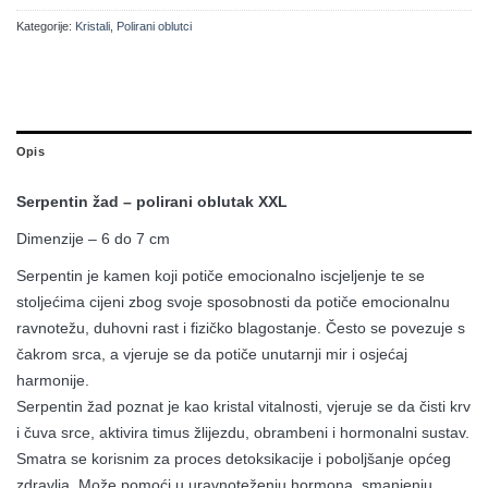
Kategorije:
Kristali
,
Polirani oblutci
Opis
Serpentin žad – polirani oblutak XXL
Dimenzije – 6 do 7 cm
Serpentin je kamen koji potiče emocionalno iscjeljenje te se
stoljećima cijeni zbog svoje sposobnosti da potiče emocionalnu
ravnotežu, duhovni rast i fizičko blagostanje. Često se povezuje s
čakrom srca, a vjeruje se da potiče unutarnji mir i osjećaj
harmonije.
Serpentin žad poznat je kao kristal vitalnosti, vjeruje se da čisti krv
i čuva srce, aktivira timus žlijezdu, obrambeni i hormonalni sustav.
Smatra se korisnim za proces detoksikacije i poboljšanje općeg
zdravlja. Može pomoći u uravnoteženju hormona, smanjenju