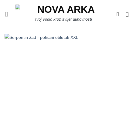
Skip
to
content
tvoj vodič kroz svijet duhovnosti