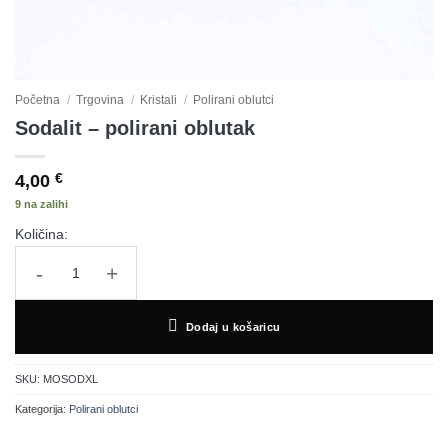
Početna
/
Trgovina
/
Kristali
/
Polirani oblutci
Sodalit – polirani oblutak
4,00
€
9 na zalihi
Količina:
Sodalit - polirani oblutak količina
Dodaj u košaricu
SKU:
MOSODXL
Kategorija:
Polirani oblutci