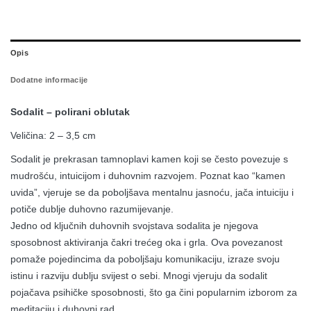
Opis
Dodatne informacije
Sodalit – polirani oblutak
Veličina: 2 – 3,5 cm
Sodalit je prekrasan tamnoplavi kamen koji se često povezuje s
mudrošću, intuicijom i duhovnim razvojem. Poznat kao “kamen
uvida”, vjeruje se da poboljšava mentalnu jasnoću, jača intuiciju i
potiče dublje duhovno razumijevanje.
Jedno od ključnih duhovnih svojstava sodalita je njegova
sposobnost aktiviranja čakri trećeg oka i grla. Ova povezanost
pomaže pojedincima da poboljšaju komunikaciju, izraze svoju
istinu i razviju dublju svijest o sebi. Mnogi vjeruju da sodalit
pojačava psihičke sposobnosti, što ga čini popularnim izborom za
meditaciju i duhovni rad.