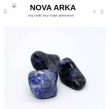
Skip
to
content
tvoj vodič kroz svijet duhovnosti