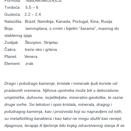
Formula: Na8(Al6Si6O24)Cl2
Tvrdoća: 5,5 – 6
Gustoća: 2.2 – 2.4
Nalazišta: Brazil, Namibija, Kanada, Portugal, Kina, Rusija
Boja: tamnoplava, s crnim i bijelim “šarama”, masnog do
staklenog sjaja
Zodijak: Škorpion, Strijelac
Čakra: treće oko i grlena
Planet: Venera
Element: zrak
Drago i poludrago kamenje, kristale i minerale ljudi koriste od
pradavnih vremena. Njihova upotreba može biti u dekorativne,
umjetničke, duhovne, iscjeliteljske, mineralno-geološke, te razne
druge svrhe. Svi tekstovi i opisi kristala, minerala, dragog i
poludragog kamenja, kao i proizvoda koji su napravljeni od istih,
su metafizičkog karaktera i kao takvi ne mogu služiti kao recept,
dijagnoza, terapija ili liječenje bilo kojeg zdravstvenog stanja ili se