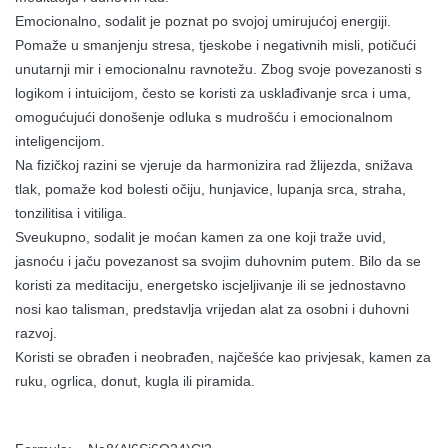
Emocionalno, sodalit je poznat po svojoj umirujućoj energiji.
Pomaže u smanjenju stresa, tjeskobe i negativnih misli, potičući
unutarnji mir i emocionalnu ravnotežu. Zbog svoje povezanosti s
logikom i intuicijom, često se koristi za usklađivanje srca i uma,
omogućujući donošenje odluka s mudrošću i emocionalnom
inteligencijom.
Na fizičkoj razini se vjeruje da harmonizira rad žlijezda, snižava
tlak, pomaže kod bolesti očiju, hunjavice, lupanja srca, straha,
tonzilitisa i vitiliga.
Sveukupno, sodalit je moćan kamen za one koji traže uvid,
jasnoću i jaču povezanost sa svojim duhovnim putem. Bilo da se
koristi za meditaciju, energetsko iscjeljivanje ili se jednostavno
nosi kao talisman, predstavlja vrijedan alat za osobni i duhovni
razvoj.
Koristi se obrađen i neobrađen, najčešće kao privjesak, kamen za
ruku, ogrlica, donut, kugla ili piramida.