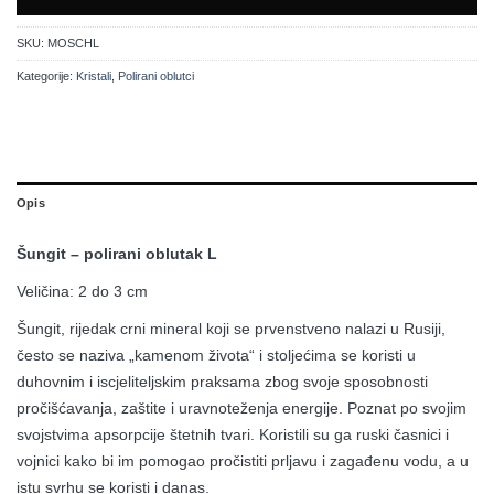
SKU:
MOSCHL
Kategorije:
Kristali
,
Polirani oblutci
Opis
Šungit – polirani oblutak L
Veličina: 2 do 3 cm
Šungit, rijedak crni mineral koji se prvenstveno nalazi u Rusiji,
često se naziva „kamenom života“ i stoljećima se koristi u
duhovnim i iscjeliteljskim praksama zbog svoje sposobnosti
pročišćavanja, zaštite i uravnoteženja energije. Poznat po svojim
svojstvima apsorpcije štetnih tvari. Koristili su ga ruski časnici i
vojnici kako bi im pomogao pročistiti prljavu i zagađenu vodu, a u
istu svrhu se koristi i danas.