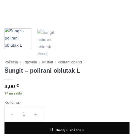
Početna
/
Trgovina
/
Kristali
/
Polirani oblutci
Šungit – polirani oblutak L
3,00
€
77 na zalihi
Količina:
Šungit - polirani oblutak L količina
Dodaj u košaricu