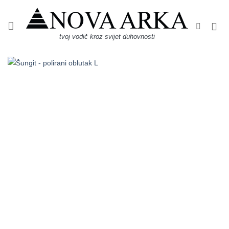
Skip
to
content
tvoj vodič kroz svijet duhovnosti