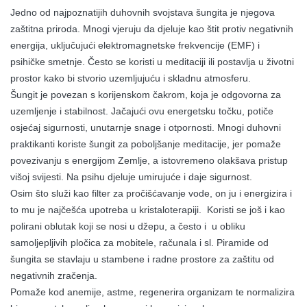
Jedno od najpoznatijih duhovnih svojstava šungita je njegova
zaštitna priroda. Mnogi vjeruju da djeluje kao štit protiv negativnih
energija, uključujući elektromagnetske frekvencije (EMF) i
psihičke smetnje. Često se koristi u meditaciji ili postavlja u životni
prostor kako bi stvorio uzemljujuću i skladnu atmosferu.
Šungit je povezan s korijenskom čakrom, koja je odgovorna za
uzemljenje i stabilnost. Jačajući ovu energetsku točku, potiče
osjećaj sigurnosti, unutarnje snage i otpornosti. Mnogi duhovni
praktikanti koriste šungit za poboljšanje meditacije, jer pomaže
povezivanju s energijom Zemlje, a istovremeno olakšava pristup
višoj svijesti. Na psihu djeluje umirujuće i daje sigurnost.
Osim što služi kao filter za pročišćavanje vode, on ju i energizira i
to mu je najčešća upotreba u kristaloterapiji. Koristi se još i kao
polirani oblutak koji se nosi u džepu, a često i u obliku
samoljepljivih pločica za mobitele, računala i sl. Piramide od
šungita se stavlaju u stambene i radne prostore za zaštitu od
negativnih zračenja.
Pomaže kod anemije, astme, regenerira organizam te normalizira