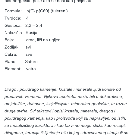
bioenergetsko polje ako se nosi kao privjesak.
Formula: n{C} p{C60} (fulereni)
Tvrdoća: 4
Gustoća: 2,2 – 2,4
Nalazišta: Rusija
Boja: crna, liči na ugljen
Zodijak: svi
Čakra: sve
Planet: Saturn
Element: vatra
Drago i poludrago kamenje, kristale i minerale ljudi koriste od
pradavnih vremena. Njihova upotreba može biti u dekorativne,
umjetničke, duhovne, iscjeliteljske, mineralno-geološke, te razne
druge svrhe. Svi tekstovi i opisi kristala, minerala, dragog i
poludragog kamenja, kao i proizvoda koji su napravljeni od istih,
su metafizičkog karaktera i kao takvi ne mogu služiti kao recept,
dijagnoza, terapija ili liječenje bilo kojeg zdravstvenog stanja ili se