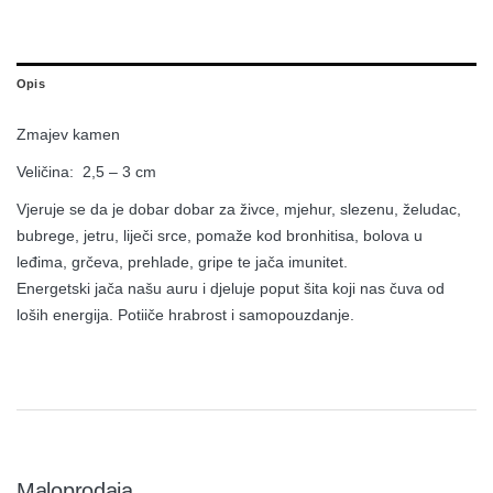
Opis
Zmajev kamen
Veličina: 2,5 – 3 cm
Vjeruje se da je dobar dobar za živce, mjehur, slezenu, želudac,
bubrege, jetru, liječi srce, pomaže kod bronhitisa, bolova u
leđima, grčeva, prehlade, gripe te jača imunitet.
Energetski jača našu auru i djeluje poput šita koji nas čuva od
loših energija. Potiiče hrabrost i samopouzdanje.
Maloprodaja