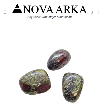
Skip
to
content
tvoj vodič kroz svijet duhovnosti