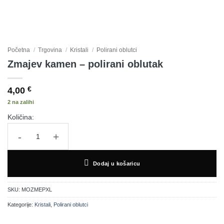
Početna
/
Trgovina
/
Kristali
/
Polirani oblutci
Zmajev kamen – polirani oblutak
4,00
€
2 na zalihi
Količina:
Zmajev kamen - polirani oblutak količina
Dodaj u košaricu
SKU:
MOZMEPXL
Kategorije:
Kristali
,
Polirani oblutci