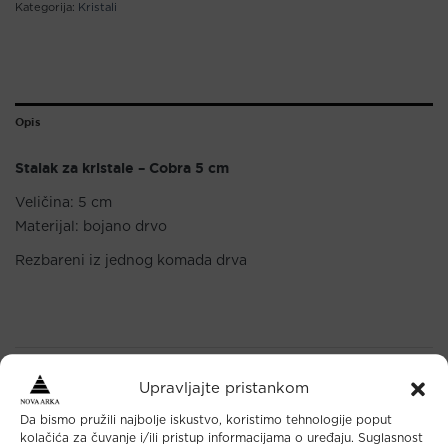
Kategorija:
Kristali
Opis
Stalak za kristale – Cobra 5 cm
Veličina: 5 cm
Materijal: bojano drvo
Rezbareni iz jednog komada drva
Upravljajte pristankom
Maloprodaja
Da bismo pružili najbolje iskustvo, koristimo tehnologije poput
kolačića za čuvanje i/ili pristup informacijama o uređaju. Suglasnost