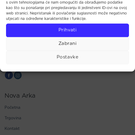
s ovim tehnologijama će nam omogućiti da obrađujemo podatke
Tkalčićeva 44 (u prolazu)
kao što su ponašanje pri pregledavanju ili jedinstveni ID-ovi na ovoj
10000 Zagreb
web stranici. Nepristanak ili povlačenje suglasnosti može negativno
utjecati na određene karakteristike i funkcije.
Radno vrijeme:
Pon - Pet: 10.00 - 18.00
Prihvati
Sub: 9.00 - 14.00
Telefon:
Zabrani
+385 1 4813 467
Mobitel:
+385 91 72 32 979
Postavke
Fax:
+385 1 4873 568
E-mail:
info@novaarka.hr
Nova Arka
Početna
Trgovina
Kontakt