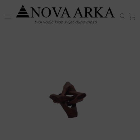
Skip
to
content
tvoj vodič kroz svijet duhovnosti