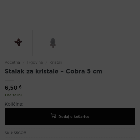
Početna
/
Trgovina
/
Kristali
Stalak za kristale – Cobra 5 cm
6,50
€
1 na zalihi
Količina:
Dodaj u košaricu
SKU:
S5COB