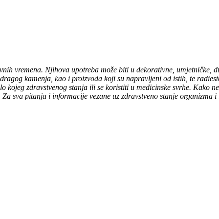
vnih vremena. Njihova upotreba može biti u dekorativne, umjetničke, duh
udragog kamenja, kao i proizvoda koji su napravljeni od istih, te radies
e bilo kojeg zdravstvenog stanja ili se koristiti u medicinske svrhe. Kak
 Za sva pitanja i informacije vezane uz zdravstveno stanje organizma i li