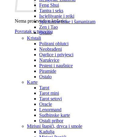
Feng Shui
Tantra i seks
Iscjeljivanje i reiki
Nema proizvoda u košarici.
Spiritualne teme i šamanizam
Zen i Tao
Povratak u trgovinu
Ostalo
Kristali
Polirani oblutci
Neobrađeni
Ogrlice i privjesci
Narukvice
Prsteni i naušnice
Piramide
Ostalo
Karte
Tarot
Tarot mini
Tarot setovi
Oracle
Lenormand
Sudbinske karte
Ostali pribor
Mirisni štapići, drvca i smole
Kadulja