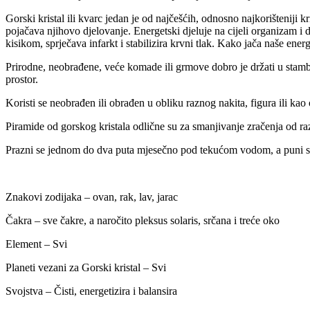
Gorski kristal ili kvarc jedan je od najčešćih, odnosno najkorišteniji kri
pojačava njihovo djelovanje. Energetski djeluje na cijeli organizam i
kisikom, sprječava infarkt i stabilizira krvni tlak. Kako jača naše energe
Prirodne, neobrađene, veće komade ili grmove dobro je držati u stamben
prostor.
Koristi se neobrađen ili obrađen u obliku raznog nakita, figura ili k
Piramide od gorskog kristala odlične su za smanjivanje zračenja od raz
Prazni se jednom do dva puta mjesečno pod tekućom vodom, a puni se i
Znakovi zodijaka – ovan, rak, lav, jarac
Čakra – sve čakre, a naročito pleksus solaris, srčana i treće oko
Element – Svi
Planeti vezani za Gorski kristal – Svi
Svojstva – Čisti, energetizira i balansira