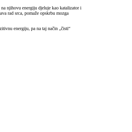
r na njihovu energiju djeluje kao katalizator i
akšava rad srca, pomaže opskrbu mozga
tivnu energiju, pa na taj način „čisti“