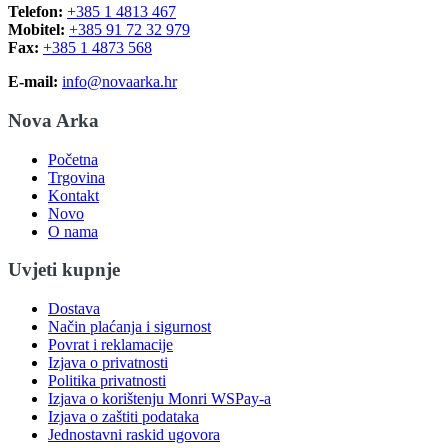
Telefon:
+385 1 4813 467
Mobitel:
+385 91 72 32 979
Fax:
+385 1 4873 568
E-mail:
info@novaarka.hr
Nova Arka
Početna
Trgovina
Kontakt
Novo
O nama
Uvjeti kupnje
Dostava
Način plaćanja i sigurnost
Povrat i reklamacije
Izjava o privatnosti
Politika privatnosti
Izjava o korištenju Monri WSPay-a
Izjava o zaštiti podataka
Jednostavni raskid ugovora