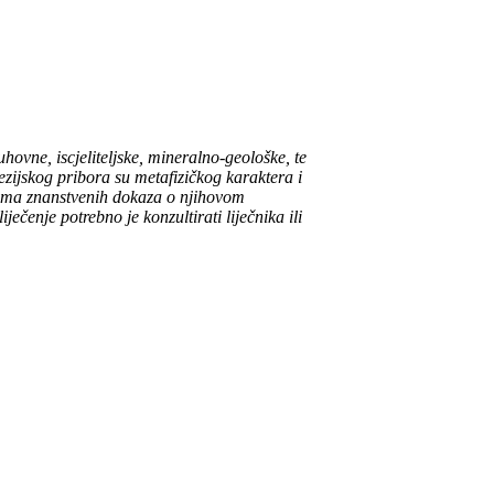
ovne, iscjeliteljske, mineralno-geološke, te
tezijskog pribora su metafizičkog karaktera i
o nema znanstvenih dokaza o njihovom
ječenje potrebno je konzultirati liječnika ili