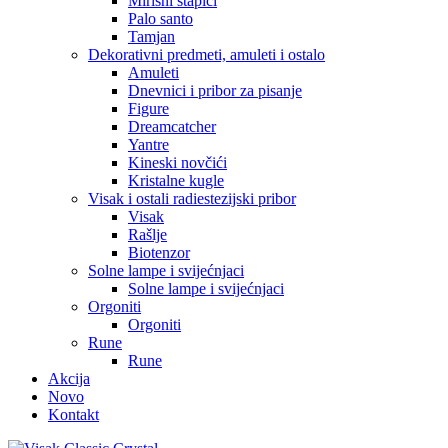
Mirisni štapići
Palo santo
Tamjan
Dekorativni predmeti, amuleti i ostalo
Amuleti
Dnevnici i pribor za pisanje
Figure
Dreamcatcher
Yantre
Kineski novčići
Kristalne kugle
Visak i ostali radiestezijski pribor
Visak
Rašlje
Biotenzor
Solne lampe i svijećnjaci
Solne lampe i svijećnjaci
Orgoniti
Orgoniti
Rune
Rune
Akcija
Novo
Kontakt