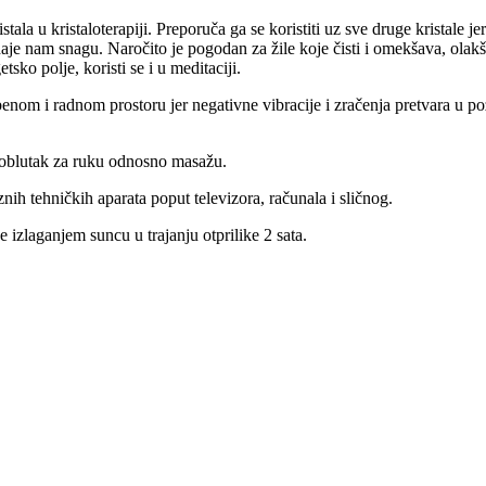
stala u kristaloterapiji. Preporuča ga se koristiti uz sve druge kristale je
 daje nam snagu. Naročito je pogodan za žile koje čisti i omekšava, ol
tsko polje, koristi se i u meditaciji.
om i radnom prostoru jer negativne vibracije i zračenja pretvara u pozi
ao oblutak za ruku odnosno masažu.
nih tehničkih aparata poput televizora, računala i sličnog.
zlaganjem suncu u trajanju otprilike 2 sata.