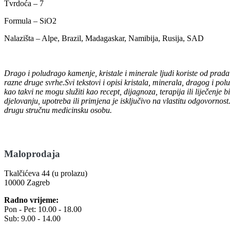
Tvrdoća – 7
Formula – SiO2
Nalazišta – Alpe, Brazil, Madagaskar, Namibija, Rusija, SAD
Drago i poludrago kamenje, kristale i minerale ljudi koriste od prada
razne druge svrhe.Svi tekstovi i opisi kristala, minerala, dragog i pol
kao takvi ne mogu služiti kao recept, dijagnoza, terapija ili liječenj
djelovanju, upotreba ili primjena je isključivo na vlastitu odgovornost.
drugu stručnu medicinsku osobu.
Maloprodaja
Tkalčićeva 44 (u prolazu)
10000 Zagreb
Radno vrijeme:
Pon - Pet: 10.00 - 18.00
Sub: 9.00 - 14.00