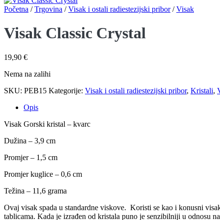
Početna
/
Trgovina
/
Visak i ostali radiestezijski pribor
/
Visak
Visak Classic Crystal
19,90
€
Nema na zalihi
SKU:
PEB15
Kategorije:
Visak i ostali radiestezijski pribor
,
Kristali
,
Opis
Visak Gorski kristal – kvarc
Dužina – 3,9 cm
Promjer – 1,5 cm
Promjer kuglice – 0,6 cm
Težina – 11,6 grama
Ovaj visak spada u standardne viskove. Koristi se kao i konusni visak 
tablicama. Kada je izrađen od kristala puno je senzibilniji u odnosu n