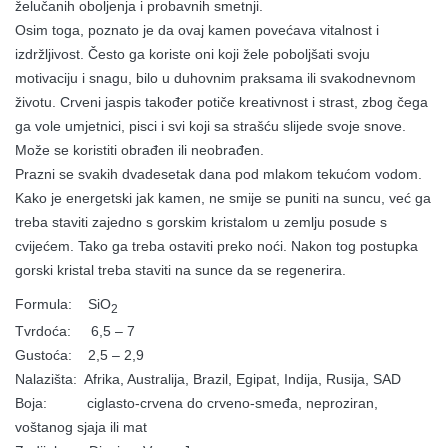
želučanih oboljenja i probavnih smetnji.
Osim toga, poznato je da ovaj kamen povećava vitalnost i
izdržljivost. Često ga koriste oni koji žele poboljšati svoju
motivaciju i snagu, bilo u duhovnim praksama ili svakodnevnom
životu. Crveni jaspis također potiče kreativnost i strast, zbog čega
ga vole umjetnici, pisci i svi koji sa strašću slijede svoje snove.
Može se koristiti obrađen ili neobrađen.
Prazni se svakih dvadesetak dana pod mlakom tekućom vodom.
Kako je energetski jak kamen, ne smije se puniti na suncu, već ga
treba staviti zajedno s gorskim kristalom u zemlju posude s
cvijećem. Tako ga treba ostaviti preko noći. Nakon tog postupka
gorski kristal treba staviti na sunce da se regenerira.
Formula: SiO
2
Tvrdoća: 6,5 – 7
Gustoća: 2,5 – 2,9
Nalazišta: Afrika, Australija, Brazil, Egipat, Indija, Rusija, SAD
Boja: ciglasto-crvena do crveno-smeđa, neproziran,
voštanog sjaja ili mat