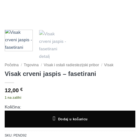
Početna
/
Trgovina
/
Visak i ostali radiestezijski pribor
/
Visak
Visak crveni jaspis – fasetirani
12,00
€
1 na zalihi
Količina:
Dodaj u košaricu
SKU:
PEND92