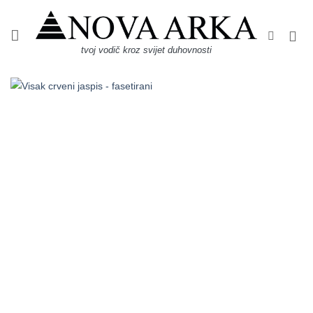
Skip
to
content
tvoj vodič kroz svijet duhovnosti