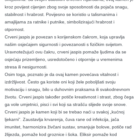
kroz povijest cijenjen zbog svoje sposobnosti da pojača snagu,
stabilnost i hrabrost. Povijesno se koristio u talismanima i
amajlijama za ratnike i putnike, simbolizirajući hrabrost i
otpornost.
Crveni jaspis je povezan s korijenskom čakrom, koja upravlja
našim osjećajem sigurnosti i povezanosti s fizičkim svijetom.
Uravnotežujući ovu čakru, crveni jaspis pomaže ljudima da se
osjećaju prizemljeno, usredotočeno i otpornije u vremenima
stresa ili nesigurnosti.
Osim toga, poznato je da ovaj kamen povećava vitalnost i
izdržljivost. Često ga koriste oni koji žele poboljšati svoju
motivaciju i snagu, bilo u duhovnim praksama ili svakodnevnom
životu. Crveni jaspis također potiče kreativnost i strast, zbog čega
ga vole umjetnici, pisci i svi koji sa strašću slijede svoje snove.
Crveni jaspis je kamen koji bi se trebao naći u svakoj „kućnoj
ljekarni“. Zaustavlja krvarenja, čuva rane od infekcija, jača
imunitet, harmonizira živčani sustav, smanjuje bolove, potiče rad
žlijezda, pomaže kod groznice i šoka. Eliksir pomaže kod