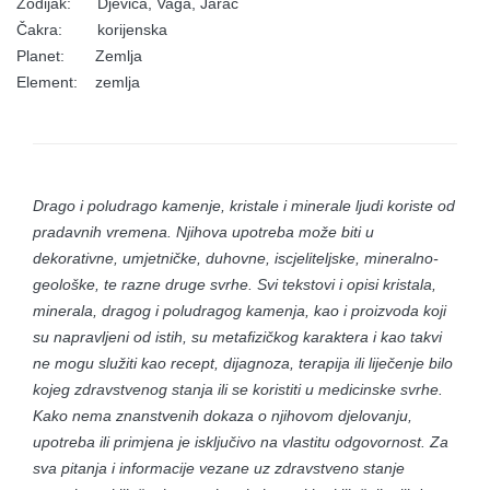
Zodijak: Djevica, Vaga, Jarac
Čakra: korijenska
Planet: Zemlja
Element: zemlja
Drago i poludrago kamenje, kristale i minerale ljudi koriste od
pradavnih vremena. Njihova upotreba može biti u
dekorativne, umjetničke, duhovne, iscjeliteljske, mineralno-
geološke, te razne druge svrhe. Svi tekstovi i opisi kristala,
minerala, dragog i poludragog kamenja, kao i proizvoda koji
su napravljeni od istih, su metafizičkog karaktera i kao takvi
ne mogu služiti kao recept, dijagnoza, terapija ili liječenje bilo
kojeg zdravstvenog stanja ili se koristiti u medicinske svrhe.
Kako nema znanstvenih dokaza o njihovom djelovanju,
upotreba ili primjena je isključivo na vlastitu odgovornost. Za
sva pitanja i informacije vezane uz zdravstveno stanje