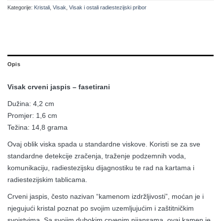
Kategorije:
Kristali
,
Visak
,
Visak i ostali radiestezijski pribor
Opis
Visak crveni jaspis – fasetirani
Dužina: 4,2 cm
Promjer: 1,6 cm
Težina: 14,8 grama
Ovaj oblik viska spada u standardne viskove. Koristi se za sve
standardne detekcije zračenja, traženje podzemnih voda,
komunikaciju, radiestezijsku dijagnostiku te rad na kartama i
radiestezijskim tablicama.
Crveni jaspis, često nazivan “kamenom izdržljivosti”, moćan je i
njegujući kristal poznat po svojim uzemljujućim i zaštitničkim
svojstvima. Sa svojim dubokim crvenim nijansama, ovaj kamen je