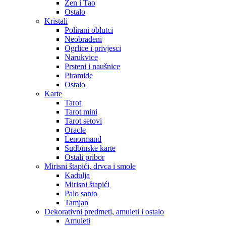
Zen i Tao
Ostalo
Kristali
Polirani oblutci
Neobrađeni
Ogrlice i privjesci
Narukvice
Prsteni i naušnice
Piramide
Ostalo
Karte
Tarot
Tarot mini
Tarot setovi
Oracle
Lenormand
Sudbinske karte
Ostali pribor
Mirisni štapići, drvca i smole
Kadulja
Mirisni štapići
Palo santo
Tamjan
Dekorativni predmeti, amuleti i ostalo
Amuleti