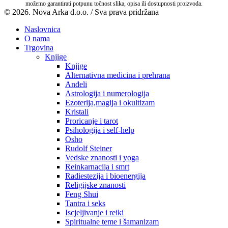
možemo garantirati potpunu točnost slika, opisa ili dostupnosti proizvoda.
© 2026. Nova Arka d.o.o. / Sva prava pridržana
Naslovnica
O nama
Trgovina
Knjige
Knjige
Alternativna medicina i prehrana
Anđeli
Astrologija i numerologija
Ezoterija,magija i okultizam
Kristali
Proricanje i tarot
Psihologija i self-help
Osho
Rudolf Steiner
Vedske znanosti i yoga
Reinkarnacija i smrt
Radiestezija i bioenergija
Religijske znanosti
Feng Shui
Tantra i seks
Iscjeljivanje i reiki
Spiritualne teme i šamanizam