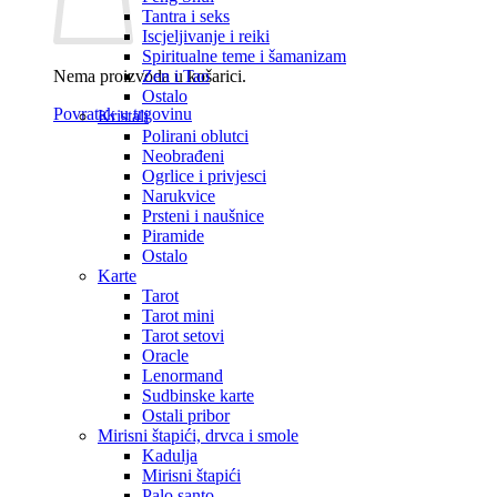
Tantra i seks
Iscjeljivanje i reiki
Spiritualne teme i šamanizam
Nema proizvoda u košarici.
Zen i Tao
Ostalo
Povratak u trgovinu
Kristali
Polirani oblutci
Neobrađeni
Ogrlice i privjesci
Narukvice
Prsteni i naušnice
Piramide
Ostalo
Karte
Tarot
Tarot mini
Tarot setovi
Oracle
Lenormand
Sudbinske karte
Ostali pribor
Mirisni štapići, drvca i smole
Kadulja
Mirisni štapići
Palo santo