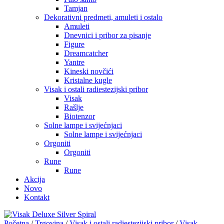
Tamjan
Dekorativni predmeti, amuleti i ostalo
Amuleti
Dnevnici i pribor za pisanje
Figure
Dreamcatcher
Yantre
Kineski novčići
Kristalne kugle
Visak i ostali radiestezijski pribor
Visak
Rašlje
Biotenzor
Solne lampe i svijećnjaci
Solne lampe i svijećnjaci
Orgoniti
Orgoniti
Rune
Rune
Akcija
Novo
Kontakt
Početna
/
Trgovina
/
Visak i ostali radiestezijski pribor
/
Visak