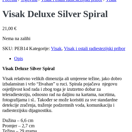
Visak Deluxe Silver Spiral
21,00
€
Nema na zalihi
SKU:
PEB14
Kategorije:
Visak
,
Visak i ostali radiestezijski pribor
Opis
Visak Deluxe Silver Spiral
Visak relativno velikih dimenzija ali umjerene težine, jako dobro
izbalansiran i vrlo “živahan” u ruci. Spirala pojačava njegovu
osjetljivost kod rada i zbog toga je izutzetno dobar za
teleradiesteziju, odnosno rad na daljinu na kartama, nacrtima,
fotografijama i sl.. Također se može koristiti za sve standardne
detekcije zračenja, traženje podzemnih voda, komunikaciju i
radiestezijsku dijagnostiku.
Dužina – 6,6 cm
Promjer – 2,7 cm
Težina – 29 grama