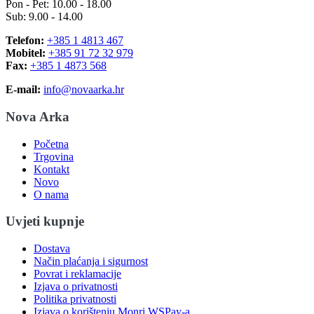
Pon - Pet: 10.00 - 18.00
Sub: 9.00 - 14.00
Telefon:
+385 1 4813 467
Mobitel:
+385 91 72 32 979
Fax:
+385 1 4873 568
E-mail:
info@novaarka.hr
Nova Arka
Početna
Trgovina
Kontakt
Novo
O nama
Uvjeti kupnje
Dostava
Način plaćanja i sigurnost
Povrat i reklamacije
Izjava o privatnosti
Politika privatnosti
Izjava o korištenju Monri WSPay-a