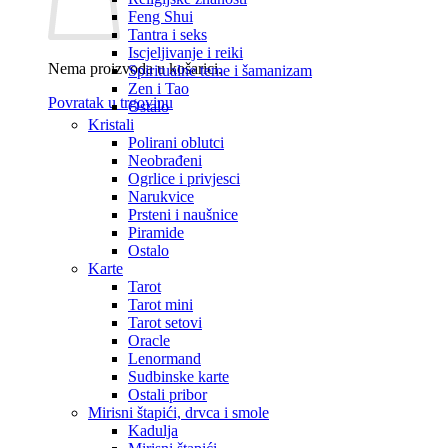
Feng Shui
Tantra i seks
Iscjeljivanje i reiki
Nema proizvoda u košarici.
Spiritualne teme i šamanizam
Zen i Tao
Povratak u trgovinu
Ostalo
Kristali
Polirani oblutci
Neobrađeni
Ogrlice i privjesci
Narukvice
Prsteni i naušnice
Piramide
Ostalo
Karte
Tarot
Tarot mini
Tarot setovi
Oracle
Lenormand
Sudbinske karte
Ostali pribor
Mirisni štapići, drvca i smole
Kadulja