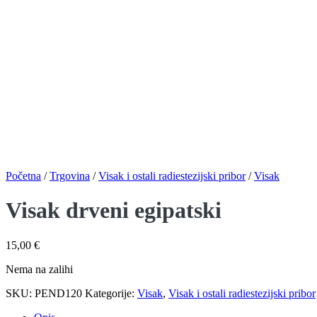
Početna
/
Trgovina
/
Visak i ostali radiestezijski pribor
/
Visak
Visak drveni egipatski
15,00
€
Nema na zalihi
SKU:
PEND120
Kategorije:
Visak
,
Visak i ostali radiestezijski pribor