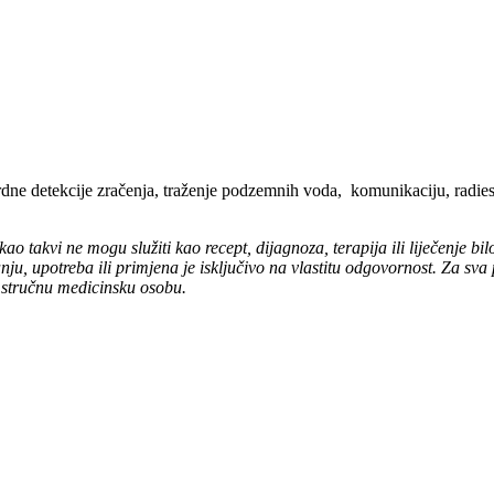
rdne detekcije zračenja, traženje podzemnih voda, komunikaciju, radiest
kao takvi ne mogu služiti kao recept, dijagnoza, terapija ili liječenje bilo
, upotreba ili primjena je isključivo na vlastitu odgovornost. Za sva 
gu stručnu medicinsku osobu.