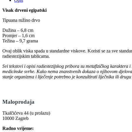
Opis
Visak drveni egipatski
Tipuana ružino drvo
Dužina – 6,8 cm
Promjer – 1,6 cm
Težina – 9,7 grama
Ovaj oblik viska spada u standardne viskove. Koristi se za sve standa
radiestezijskim tablicama.
Svi tekstovi i opisi radiestezijskog pribora su metafizičkog karaktera i 
medicinske svrhe. Kako nema znanstvenih dokaza o njihovom djelovanju
stanje organizma i liječenje potrebno je konzultirati liječnika ili dru
Maloprodaja
Tkalčićeva 44 (u prolazu)
10000 Zagreb
Radno vrijeme: