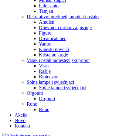
Mirisni štapići
Palo santo
Tamjan
Dekorativni predmeti, amuleti i ostalo
Amuleti
Dnevnici i pribor za pisanje
Figure
Dreamcatcher
Yantre
Kineski novčići
Kristalne kugle
Visak i ostali radiestezijski pribor
Visak
Rašlje
Biotenzor
Solne lampe i svijećnjaci
Solne lampe i svijećnjaci
Orgoniti
Orgoniti
Rune
Rune
Akcija
Novo
Kontakt