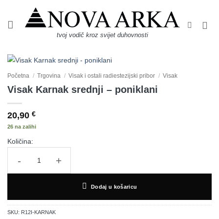
Skip
to
content
tvoj vodič kroz svijet duhovnosti
Početna
/
Trgovina
/
Visak i ostali radiestezijski pribor
/
Visak
Visak Karnak srednji – poniklani
20,90
€
26 na zalihi
Količina:
Visak Karnak srednji - poniklani količina
Dodaj u košaricu
SKU:
R12I-KARNAK