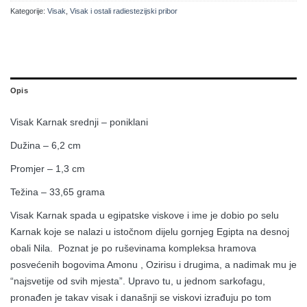
Kategorije:
Visak
,
Visak i ostali radiestezijski pribor
Opis
Visak Karnak srednji – poniklani
Dužina – 6,2 cm
Promjer – 1,3 cm
Težina – 33,65 grama
Visak Karnak spada u egipatske viskove i ime je dobio po selu
Karnak koje se nalazi u istočnom dijelu gornjeg Egipta na desnoj
obali Nila. Poznat je po ruševinama kompleksa hramova
posvećenih bogovima Amonu , Ozirisu i drugima, a nadimak mu je
“najsvetije od svih mjesta”. Upravo tu, u jednom sarkofagu,
pronađen je takav visak i današnji se viskovi izrađuju po tom