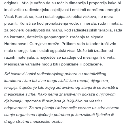
originalu. Vrlo je važno da su točnih dimenzija i proporcija kako bi
imali veliku radiestezijsku osjetljivost i emitirali određenu energiju.
Visak Karnak se, kao i ostali egipatski oblici viskova, ne mora
prazniti. Koristi se kod pronalaženja vode, minerala, ruda i metala,
za provjeru osjetljivosti na hranu, kod radiestezijskih terapija, rada
na kartama, detekcija geopatogenih zračenja te signala
Hartmanove i Curryjeve mreže. Prilikom rada također troši vrlo
malo energije kao i ostali egipatski visci. Može biti izrađen od
raznih materijala, a najčešće se izrađuje od mesinga ili drveta.
Mesingane varijante mogu biti i poniklane ili pozlaćene.
Svi tekstovi i opisi radiestezijskog pribora su metafizičkog
karaktera i kao takvi ne mogu služiti kao recept, dijagnoza,
terapija ili liječenje bilo kojeg zdravstvenog stanja ili se koristiti u
medicinske svrhe. Kako nema znanstvenih dokaza o njihovom
djelovanju, upotreba ili primjena je isključivo na vlastitu
odgovornost. Za sva pitanja i informacije vezane uz zdravstveno
stanje organizma i liječenje potrebno je konzultirati liječnika ili
drugu stručnu medicinsku osobu.