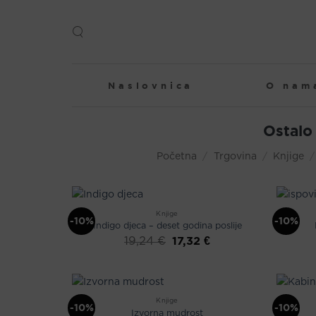
Skip
to
content
Naslovnica
O nam
Ostalo
Početna
/
Trgovina
/
Knjige
/
Knjige
-10%
-10%
Indigo djeca – deset godina poslije
Izvorna
Trenutna
17,32
€
19,24
€
cijena
cijena
bila
je:
je:
17,32 €.
19,24 €.
Knjige
-10%
-10%
Izvorna mudrost