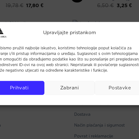
Izvorna
Trenutna
Izvorna
Tre
17,80
€
3,25
€
19,78
€
6,50
€
cijena
cijena
cijena
cije
bila
je:
bila
je:
je:
17,80 €.
je:
3,2
19,78 €.
6,50 €.
Knjige
Knjige
Upravljajte pristankom
-10%
Kako položiti ispit
Kao čovjek
Izvorna
Trenutna
Izvorna
Tr
7,10
€
17,55
€
14,20
€
19,50
€
cijena
cijena
cijena
cij
bismo pružili najbolje iskustvo, koristimo tehnologije poput kolačića za
bila
je:
bila
je:
anje i/ili pristup informacijama o uređaju. Suglasnost s ovim tehnologijama
je:
7,10 €.
je:
17,
14,20 €.
19,50 €.
m omogućiti da obrađujemo podatke kao što su ponašanje pri pregledavan
1
2
3
4
5
6
7
…
13
14
15
 jedinstveni ID-ovi na ovoj web stranici. Nepristanak ili povlačenje suglasnost
e negativno utjecati na određene karakteristike i funkcije.
Prihvati
Zabrani
Postavke
 Arka
Uvjeti kupnje
Dostava
a
Način plaćanja i sigurnost
Povrat i reklamacije