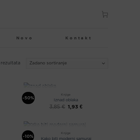
Novo
Kontakt
rezultata
NEMA NA ZALIHI
Knjige
-50%
Iznad oblaka
enutna
Izvorna
Trenutna
1,93
€
3,85
€
ena
cijena
cijena
bila
je:
61 €.
je:
1,93 €.
3,85 €.
NEMA NA ZALIHI
Knjige
-10%
Kako biti moderni samuraj