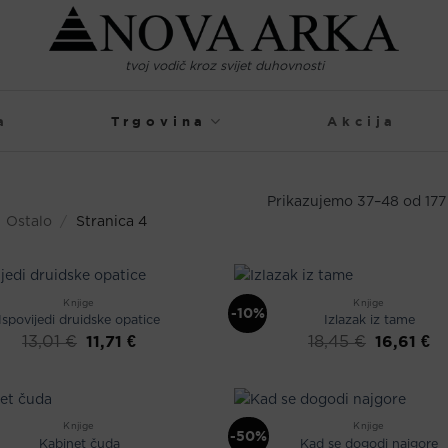
tvoj vodič kroz svijet duhovnosti
a
Trgovina
Akcija
Prikazujemo 37–48 od 177 
Ostalo
/
Stranica 4
Knjige
Knjige
-10%
Ispovijedi druidske opatice
Izlazak iz tame
Izvorna
Trenutna
Izvorna
Tr
11,71
€
16,61
€
13,01
€
18,45
€
cijena
cijena
cijena
cij
bila
je:
bila
je:
je:
11,71 €.
je:
16,
13,01 €.
18,45 €.
Knjige
Knjige
-50%
Kabinet čuda
Kad se dogodi najgore